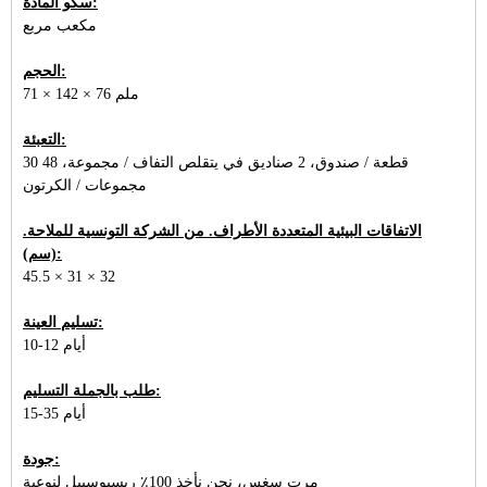
سكو المادة:
مكعب مربع
الحجم:
71 × 142 × 76 ملم
التعبئة:
30 قطعة / صندوق، 2 صناديق في يتقلص التفاف / مجموعة، 48
مجموعات / الكرتون
الاتفاقات البيئية المتعددة الأطراف. من الشركة التونسية للملاحة.
(سم):
45.5 × 31 × 32
تسليم العينة:
10-12 أيام
طلب بالجملة التسليم:
15-35 أيام
جودة:
مرت سغس، نحن نأخذ 100٪ ريسبوسيبل لنوعية