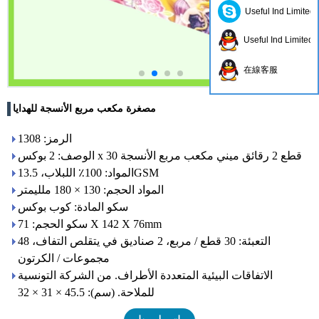
Useful Ind Limited
Useful Ind Limited
在線客服
مصغرة مكعب مربع الأنسجة للهدايا
الرمز: 1308
الوصف: 2 بوكس ​​x 30 قطع 2 رقائق ميني مكعب مربع الأنسجة
المواد: 100٪ اللبلاب، 13.5GSM
المواد الحجم: 130 × 180 ملليمتر
سكو المادة: كوب بوكس
سكو الحجم: 71 X 142 X 76mm
التعبئة: 30 قطع / مربع، 2 صناديق في يتقلص التفاف، 48
مجموعات / الكرتون
الاتفاقات البيئية المتعددة الأطراف. من الشركة التونسية
للملاحة. (سم): 45.5 × 31 × 32