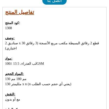
اتصل بنا
تفاصيل المنتج
كود المنتج:
1308
وصف:
2 صناديق x 30 قطع 2 رقائق البسيطة مكعب مربع الأنسجة (3 رقائق
اختياري)
مواد:
100٪ لب العذراء، 13.5GSM
المواد الحجم:
130 مم 180 مم
130 ملليمتر x n (n يعني أي حجم حسب الطلب)
النقش:
مع أو بدون