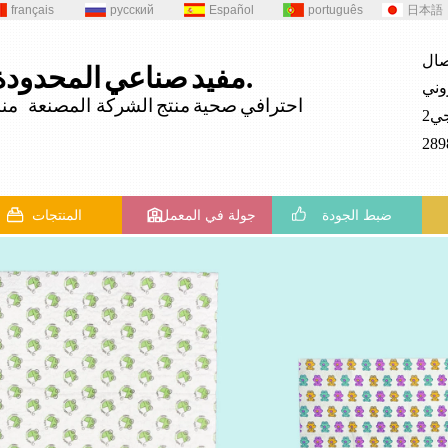
français
русский
Español
português
日本語
المحدودة.
مفيد
صناعي
احترافي
صحية
منتج
الشركة المصنعة منذ 82
ضبط الجودة
جولة في المعمل
المنتجات