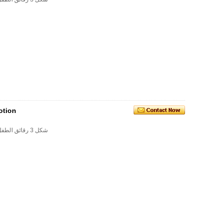
otion
وصف السلعة: u-- شكل 3 رقائق الطفل المتاح المريله (غير المنسوجة + ورقة + بي)