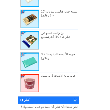
نسيج جيب قياسي للدعاية (10
× 3 رقائق)
بيج واليت تيسو فور
من نحن
أدفرتيسينغ (10 x 3 بلي)
الصناعية المفيدة المحدودة ، تاسست في 1982 ،
هي شركه مصنعه في هونج كونج متخصصة في
المن...
حزمة الأنسجة للدعاية (3 × 3
أخبار
رقائق)
دعونا تأتي وزيارتنا خلال معرض الطفل 2018!
ونحن نتطلع إلى رؤيتكم هناك! هون هونغ الطفل
...
جولة مربع الأنسجة ل بريميوم
رؤيتنا
وفي المستقبل ، ستستمر الفائدة في تطوير
المبادئ والقيم المستمدة من اسم الشركة
وشعا...
الفيسبوك مفيدة
أخبار
نحن سعداء أن نعلن أن مفيد هو على الفيسبوك !!
يرجى اتباع الفيسبوك لدينا USEFUL HK لمعرفة