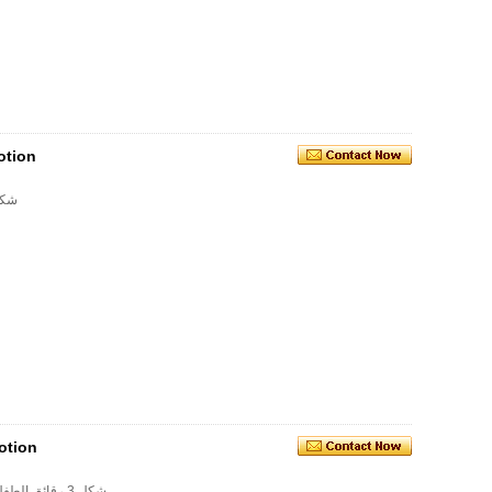
otion
وصف السلعة: u-- شكل 2 رقائق الطفل 
otion
وصف السلعة: o-- شكل 3 رقائق الطفل المتاح المريله (غير المنسوجة + ورقة + بي)