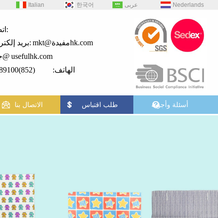
Nederlands
عربى
한국어
Italian
اتصال:
mkt@مفيدةhk.com
بريد إلكتروني:
usefulhk.com
جي2@
الهاتف: (852)28989100
أسئلة وأجوبة
طلب اقتباس
الاتصال بنا