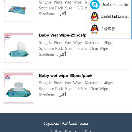
Singple Piece Wet Wipe Material : 40gm
Useful Ind Limited
Spunlace Pack Size : 6.5 x 13cm Wipe
أكثر
Size&ens...
Useful Ind Limited
在線客服
Baby Wet Wipe-25pcs/pack
Singple Piece Wet Wipe Material : 40gm
Spunlace Pack Size : 6.5 x 13cm Wipe
أكثر
Size&ens...
Baby wet wipe-80pcs/pack
Singple Piece Wet Wipe Material : 40gm
Spunlace Pack Size : 6.5 x 13cm Wipe
أكثر
Size&ens...
مفيد الصناعية المحدودة
مكتب هونج كونج الرئيسي: