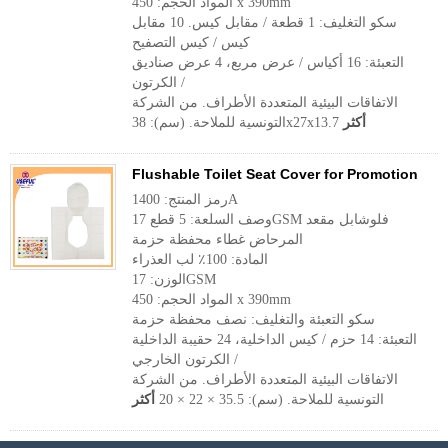
المواد الحجم: 450 x 390mm
سكو التغليف: 1 قطعة / مقابل كيس. 10 مقابل
كيس / كيس التصفيح
التعبئة: 16 أكياس / عرض مربع، 4 عرض صناديق
/ الكرتون
الاتفاقات البيئية المتعددة الأطراف. من الشركة
أكثر
التونسية للملاحة. (سم): 38x27x13.7
Flushable Toilet Seat Cover for Promotion
رمز المنتج: 1400A
وصف السلعة: 5 قطع 17GSM فلوشابل مقعد
المرحاض غطاء محفظة حزمة
المادة: 100٪ لب العذراء
الوزن: 17GSM
المواد الحجم: 450 x 390mm
سكو التعبئة والتغليف: نصف محفظة حزمة
التعبئة: 14 حزم / كيس الداخلية، 24 حقيبة الداخلية
/ الكرتون الخارجي
الاتفاقات البيئية المتعددة الأطراف. من الشركة
التونسية للملاحة. (سم): 35.5 × 22 × 20
أكثر