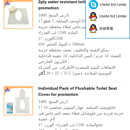
2ply water resistant toilet seat cover for
Useful Ind Limited
promotion
رمز المنتج: 1400A
Useful Ind Limited
وصف السلعة: 5 قطع 17GSM فلوشابل مقعد
المرحاض غطاء محفظة حزمة
在線客服
المادة: 100٪ لب العذراء
الوزن: 17GSM
المواد الحجم: 450 x 390mm
سكو التعبئة والتغليف: نصف محفظة حزمة
التعبئة: 14 حزم / كيس الداخلية، 24 حقيبة الداخلية
/ الكرتون الخارجي
الاتفاقات البيئية المتعددة الأطراف. من الشركة
التونسية للملاحة. (سم): 35.5 × 22 × 20
أكثر
Individual Pack of Flushable Toilet Seat
Cover for promotion
رمز المنتج: 1400C
وصف السلعة: جهاز كمبيوتر شخصى 10 17gsm
حزمة فردية من فلوشابل غطاء مقعد المرحاض في
لام. حقيبة
المادة: 100٪ لب العذراء، الوزن: 17gsm