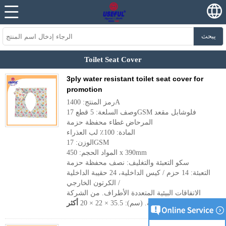
يبحث
Toilet Seat Cover
3ply water resistant toilet seat cover for
promotion
رمز المنتج: 1400A
وصف السلعة: 5 قطع 17GSM فلوشابل مقعد
المرحاض غطاء محفظة حزمة
المادة: 100٪ لب العذراء
الوزن: 17GSM
المواد الحجم: 450 x 390mm
سكو التعبئة والتغليف: نصف محفظة حزمة
التعبئة: 14 حزم / كيس الداخلية، 24 حقيبة الداخلية
/ الكرتون الخارجي
الاتفاقات البيئية المتعددة الأطراف. من الشركة
التونسية للملاحة. (سم): 35.5 × 22 × 20
أكثر