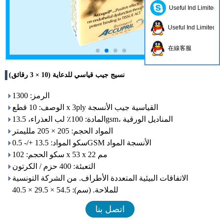
Useful Ind Limited
Useful Ind Limited
在線客服
نسيج جيب قياسي للدعاية (10 × 3 رقائق)
الرمز: 1300
الوصف: 10 قطع x 3ply القياسية جيب الأنسجة
المادة: 100٪ لب العذراء، 13.5gsm، المناديل الورقية
المواد الحجم: 205 × 205 ملليمتر
سكو المواد: 13.5 +/- 0.5GSM الأنسجة المواد
سكو الحجم: 102 x 53 x 22 مم
التعبئة: 400 حزم / الكرتون
الاتفاقات البيئية المتعددة الأطراف. من الشركة التونسية
للملاحة. (سم): 54.5 × 29.5 × 40.5
اتصل بنا