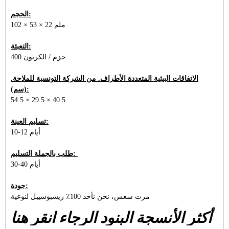
الحجم:
102 × 53 × 22 ملم
التعبئة:
400 حزم / الكرتون
الاتفاقات البيئية المتعددة الأطراف. من الشركة التونسية للملاحة.
(سم):
54.5 × 29.5 × 40.5
تسليم العينة:
10-12 أيام
طلب بالجملة التسليم:
30-40 أيام
جودة:
مرت سغس، نحن نأخذ 100٪ ريسبوسيبل لنوعية
أكثر الأنسجة البنود الرجاء انقر هنا