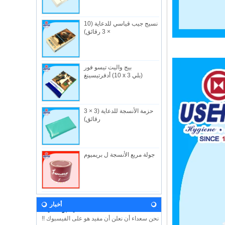
نسيج جيب قياسي للدعاية (10
× 3 رقائق)
بيج واليت تيسو فور
من نحن
أدفرتيسينغ (10 x 3 بلي)
الصناعية المفيدة المحدودة ، تاسست في 1982 ،
هي شركه مصنعه في هونج كونج متخصصة في
المن...
حزمة الأنسجة للدعاية (3 × 3
أخبار
رقائق)
دعونا تأتي وزيارتنا خلال معرض الطفل 2018!
ونحن نتطلع إلى رؤيتكم هناك! هون هونغ الطفل
...
جولة مربع الأنسجة ل بريميوم
رؤيتنا
وفي المستقبل ، ستستمر الفائدة في تطوير
المبادئ والقيم المستمدة من اسم الشركة
وشعا...
الفيسبوك مفيدة
أخبار
نحن سعداء أن نعلن أن مفيد هو على الفيسبوك !!
يرجى اتباع الفيسبوك لدينا USEFUL HK لمعرفة