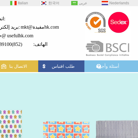
Nederlands
عربى
한국어
Italian
اتصال:
mkt@مفيدةhk.com
بريد إلكتروني:
usefulhk.com
جي2@
الهاتف: (852)28989100
أسئلة وأجوبة
طلب اقتباس
الاتصال بنا