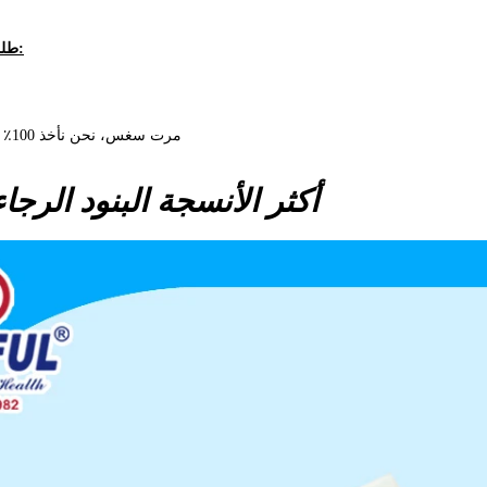
طلب بالجملة التسليم:
مرت سغس، نحن نأخذ 100٪ ريسبوسيبل لنوعية
أكثر الأنسجة البنود الرجاء انقر هنا