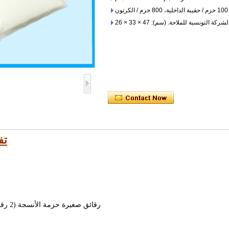
ون
التونسية للملاحة. (سم): 47 × 33 × 26
تف
3 × 3 رقائق صغيرة حزمة الأنسجة (2 رقائق اختياري)