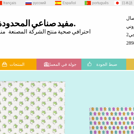
français
русский
Español
português
日本語
المحدودة.
مفيد
صناعي
احترافي
صحية
منتج
الشركة المصنعة منذ 82
ضبط الجودة
جولة في المعمل
المنتجات