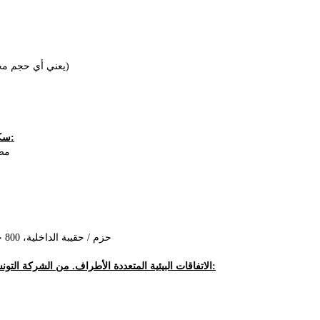
205 × N (N يعني أي حجم مخصص)
سكو التعبئة والتغليف:
مصغ
100 حزم / حقيبة الداخلية، 800 حزم / الكرتون
الاتفاقات البيئية المتعددة الأطراف. من الشركة التونسية للملاحة. (سم):