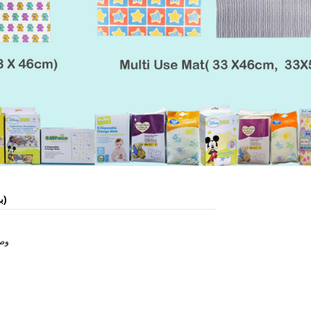
ميني باك تيسو فور أدفرتيسينغ (3 x 3 بلي)
وصف السل