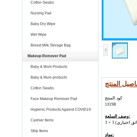
Cotton Swabs
Nursing Pad
Baby Dry Wipe
Wet Wipe
Breast Milk Storage Bag
Makeup Remover Pad
Baby & Mom Products
Baby & Mum products
اصيل المنتج
Cotton Swabs
كود المنتج:
Face Makeup Remover Pad
1315B
Hygienic Products Against COVID19
وصف السلعة:
Cashier Items
Strip Items
مواد: