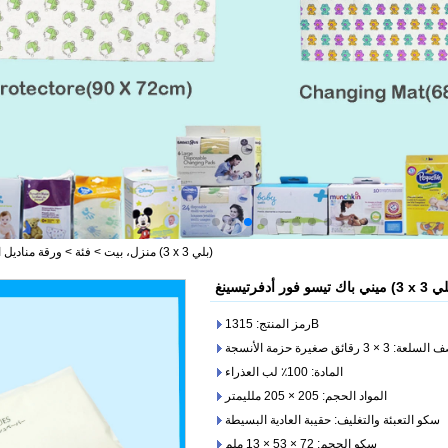
ميني باك تيسو فور أدفرتيسينغ (3 x 3 بلي)
منزل، بيت
>
فئة
>
ورقة مناديل 
رمز المنتج: 1315B
عة: 3 × 3 رقائق صغيرة حزمة الأنسجة
المادة: 100٪ لب العذراء
المواد الحجم: 205 × 205 ملليمتر
سكو التعبئة والتغليف: حقيبة العادية البسيطة
سكو الحجم: 72 × 53 × 13 ملم