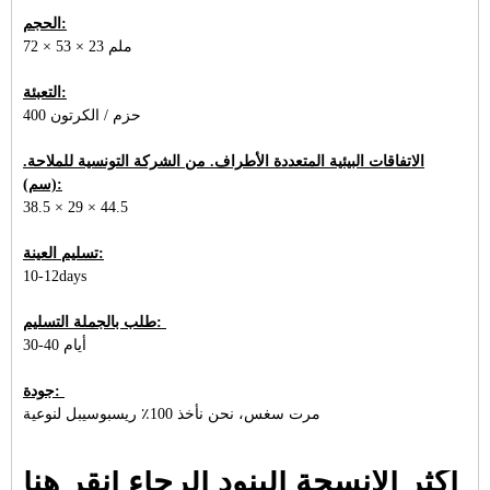
الحجم:
72 × 53 × 23 ملم
التعبئة:
400 حزم / الكرتون
الاتفاقات البيئية المتعددة الأطراف. من الشركة التونسية للملاحة.
(سم):
38.5 × 29 × 44.5
تسليم العينة:
10-12days
طلب بالجملة التسليم:
30-40 أيام
جودة:
مرت سغس، نحن نأخذ 100٪ ريسبوسيبل لنوعية
أكثر الأنسجة البنود الرجاء انقر هنا