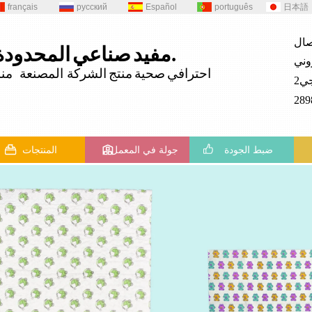
français
русский
Español
português
日本語
المحدودة.
مفيد
صناعي
احترافي
صحية
منتج
الشركة المصنعة منذ 82
ضبط الجودة
جولة في المعمل
المنتجات