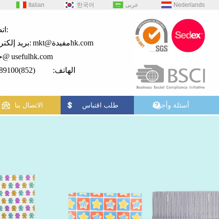
Nederlands
عربى
한국어
Italian
اتصال:
mkt@مفيدةhk.com
بريد إلكتروني:
usefulhk.com
جي2@
الهاتف: (852)28989100
أسئلة وأجوبة
طلب اقتباس
الاتصال بنا