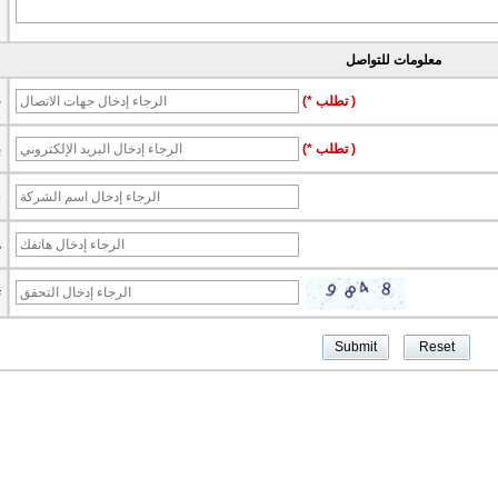
معلومات للتواصل
(* تطلب )
ج
(* تطلب )
ب
ش
ه
ت