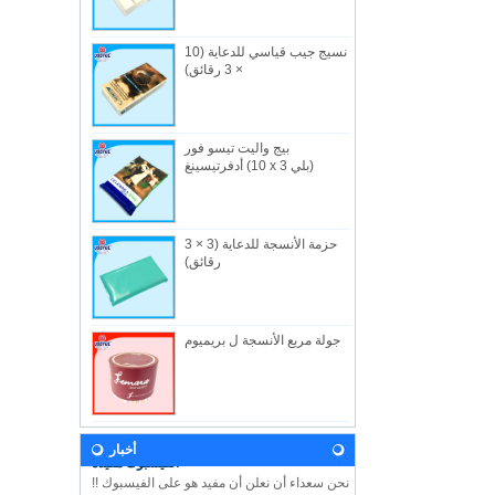
نسيج جيب قياسي للدعاية (10
× 3 رقائق)
بيج واليت تيسو فور
من نحن
أدفرتيسينغ (10 x 3 بلي)
الصناعية المفيدة المحدودة ، تاسست في 1982 ،
هي شركه مصنعه في هونج كونج متخصصة في
المن...
حزمة الأنسجة للدعاية (3 × 3
أخبار
رقائق)
دعونا تأتي وزيارتنا خلال معرض الطفل 2018!
ونحن نتطلع إلى رؤيتكم هناك! هون هونغ الطفل
...
جولة مربع الأنسجة ل بريميوم
رؤيتنا
وفي المستقبل ، ستستمر الفائدة في تطوير
المبادئ والقيم المستمدة من اسم الشركة
وشعا...
الفيسبوك مفيدة
أخبار
نحن سعداء أن نعلن أن مفيد هو على الفيسبوك !!
يرجى اتباع الفيسبوك لدينا USEFUL HK لمعرفة