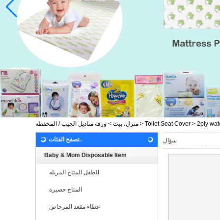
2ply wate
>
Toilet Seat Cover
>
منزل، بيت
>
ورقة مناديل الجيب / المحفظة
تصفح الفئات..
سؤال
Baby & Mom Disposable Item
الطفل المتاح المريله
المتاح حصيرة
غطاء مقعد المرحاض