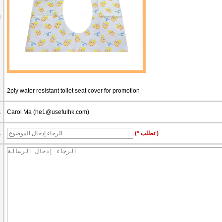
ا
2ply water resistant toilet seat cover for promotion
)
he1@usefulhk.com
Carol Ma (
م
(* تطلب )
م
ر