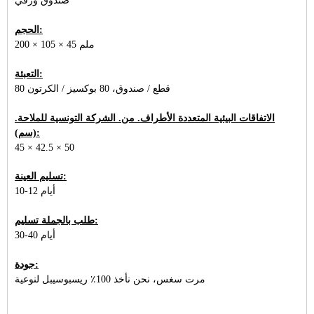
صندوق ورقي
الحجم:
200 × 105 × 45 ملم
التعبئة:
80 قطع / صندوق، 80 بوكسيز / الكرتون
الاتفاقات البيئية المتعددة الأطراف. من. الشركة التونسية للملاحة.
(سم):
45 × 42.5 × 50
تسليم العينة:
10-12 أيام
طلب بالجملة تسليم:
30-40 أيام
جودة:
مرت سغس، نحن نأخذ 100٪ ريسبوسيبل لنوعية