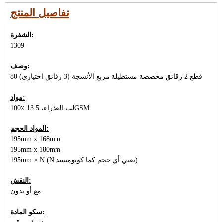
تفاصيل المنتج
الشفرة:
1309
وصف:
80 قطع 2 رقائق مخصصة مستطيلة مربع الأنسجة (3 رقائق اختياري)
مواد:
100٪ لب العذراء، 13.5GSM
المواد الحجم:
195mm x 168mm
195mm x 180mm
195mm × N (N يعني أي حجم كما كوتوميسد)
النقش:
مع أو بدون
سكو المادة: