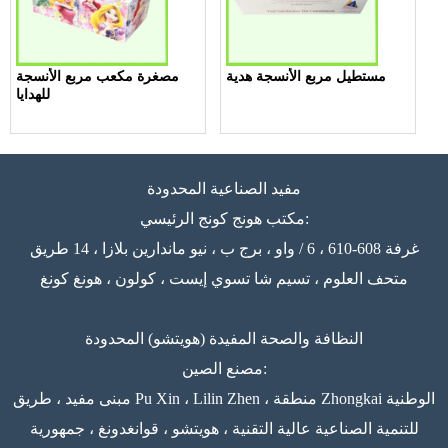
مستطيل مربع الأنسجة هدية
مصغرة مكعب مربع الأنسجة
للهدايا
مفيد الصناعية المحدودة
مكتب هونج كونج الرئيسي:
غرفة 608-610 ، 6 / واو ، برج ب ، نيو ماندارين بلازا ، 14 طريق
متحف العلوم ، تسيم شا تسوي إيست ، كولون ، هونغ كونغ
النظافة والصحة المفيدة (هويتشو) المحدودة
مصنع الصين:
مبنى مفيد ، طريق Pu Xin ، Lilin Zhen ، منطقة Zhongkai الوطنية
للتنمية الصناعية عالية التقنية ، هويتشو ، قوانغدونغ ، جمهورية