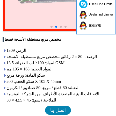
Useful Ind Limited
Useful Ind Limited
在線客服
مخصص مربع مستطيلة الأنسجة قسط
الرمز: 1309
الوصف: 80 × 2 رقائق مخصص مربع مستطيلة الأنسجة
المواد: 100٪ لب العذراء، 13.5GSM
المواد الحجم: 168 × 195 مم
سكو المادة: ورقة مربع
سكو الحجم: 200 X 105 X 45mm
التعبئة: 80 قطع / مربع، 80 صناديق / الكرتون
الاتفاقات البيئية المتعددة الأطراف. من الشركة التونسية
للملاحة. (سم): 45 × 42.5 × 50
اتصل بنا