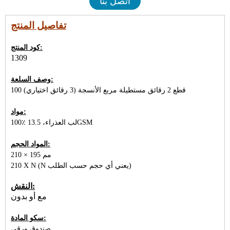
اتصل بنا
تفاصيل المنتج
كود المنتج:
1309
وصف السلعة:
100 قطع 2 رقائق مستطيلة مربع الأنسجة (3 رقائق اختياري)
مواد:
100٪ لب العذراء، 13.5GSM
المواد الحجم:
210 × 195 مم
210 X N (N يعني أي حجم حسب الطلب)
النقش:
مع أو بدون
سكو المادة:
صندوق ورقي