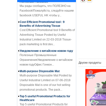
Мы рады сообщить, что ПОЛЕЗНО на
Facebook!Пожалуйста, следуйте нашим
facebook USEFUL HK чтобы у...
Cost Efficient Promotional tool : 9
Benefits of Advertising Tissue
Cost Efficient Promotional tool 9 Benefits of
Advertising Tissue Posted by Useful
Industrial Limited on 22-03-2018 Tissue-
pack marketing is first dev...
Уведомление о китайском новом году
Полезные Промышленные
ОграниченияУведомление о китайском
новом годуОфис Гонкон...
Другие продукты
Multi-purpose Disposable Mat
Multi-purpose Disposable Mat Posted by
Useful Industrial Limited on 07-06-2018
Disposable Mat is one of our hot selling
promotional products. The pack...
Top 5 useful Promotional Products for
Healthcare
Top 5 useful Promotional Products for
Healthcare Posted by Useful Industrial