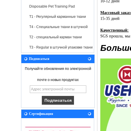
10-12 дней
Disposable Pet Training Pad
Массовый заказ
T1 - Регулярный карманные ткани
15-35 дней
T4 - Специальные ткани в штучной
Качественный:
SGS прошла, мы б
упаковке
T2 - специальный карман ткани
Больше
T3 - Regular в штучной упаковке ткани
Подписаться
Получайте обновления по электронной
почте о новых продуктах
Сертификация