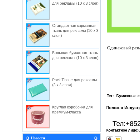
для рекламы (10 x 3 слоя)
Стандартная карманная
ткань для рекламы (10 x 3
слоя)
Одинаковый разм
Большая бумажная ткань
О нас
для рекламы (10 x 3 слоя)
Полезные промышленные ограничения,
создан в 1982, — Гонконгский завод-
изготовитель,...
Pack Tissue для рекламы
НОВОСТИ
(3 x 3 слоя)
Давайте приедем к нам во время Baby
Fair 2018! Мы будем рады видеть вас
Тег:
Бумажные с
там! Выставка прод...
Круглая коробочка для
Полезно Индуст
Видение
премиум-класса
В будущем полезно будет продолжать
разработку принципов и ценностей,
Тел:
+852
вытекающих ...
Контактное лицо:
Полезный Facebook
Новости