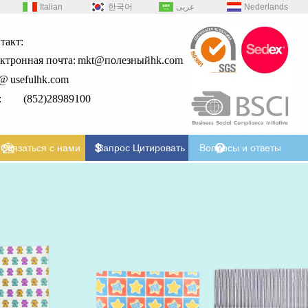
Italian
한국어
عربى
Nederlands
такт:
ктронная почта:
mkt@полезныйhk.com
2@
usefulhk.com
л: (852)28989100
Связаться с нами
Запрос Цитировать
Вопросы и ответы