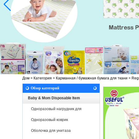
Дом
>
Категория
>
Карманная / бумажная бумага для ткани
>
Reg
Обзор категорий
Baby & Mom Disposable Item
Одноразовый нагрудник для
новорожденных
Одноразовый коврик
Оболочка для унитаза