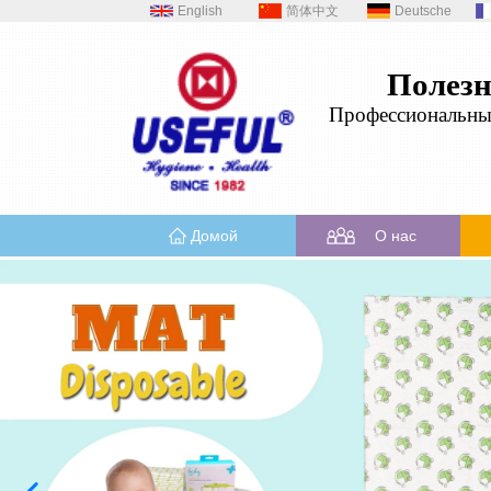
English
简体中文
Deutsche
Полез
Профессиональн
Домой
О нас