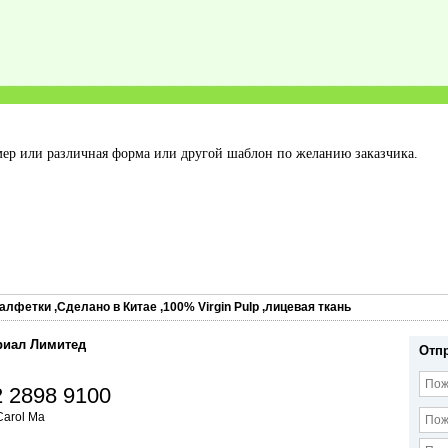
ер или различная форма или другой шаблон по желанию заказчика.
алфетки
,
Сделано в Китае
,
100% Virgin Pulp
,
лицевая ткань
риал Лимитед
Отп
 2898 9100
Carol Ma