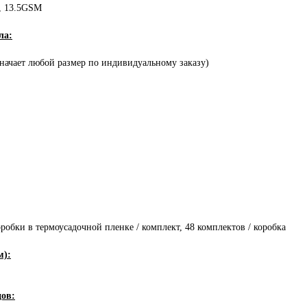
p, 13.5GSM
ла:
значает любой размер по индивидуальному заказу)
оробки в термоусадочной пленке / комплект, 48 комплектов / коробка
м):
цов: