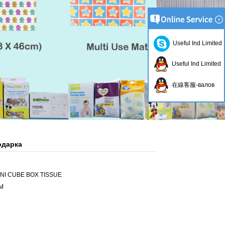
Useful Ind Limited
Useful Ind Limited
在線客服-валов
одарка
INI CUBE BOX TISSUE
SM