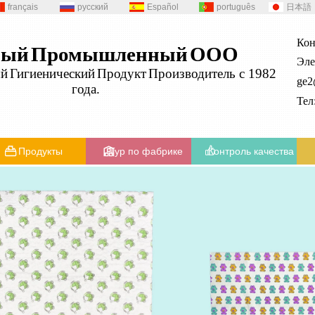
français
русский
Español
português
日本語
Кон
ный
Промышленный
ООО
Эле
ый
Гигиенический
Продукт
Производитель с 1982
ge
года.
Те
Продукты
Тур по фабрике
Контроль качества