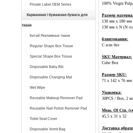
100% Virgin Pul
Private Label OEM Series
Карманная / бумажная бумага для
Размер материа
130 мм x 180 мм
ткани
130 мм x N (N о
Китай Рекламные ткани
блинтования:
С или без
Regular Shape Box Tissue
Special Shape Box Tissue
SKU Материал:
Cube Box
Disposable Baby Bib
Размер SKU:
Disposable Changing Mat
71 x 142 x 76 мм
Wet Wipe
Упаковка:
Reusable Makeup Remover Pad
30PCS / Box, 2 к
Reusable Nail Polish Remover Pad
Meas. Of Ctn. (с
45,5 x 31 x 32
Toilet Seat Cover
Доставка образ
Disposable Vomit Bag