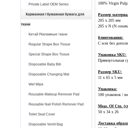
100% Virgin Pul
Private Label OEM Series
Карманная / бумажная бумага для
Размер материа
205 x 205 мм
ткани
205 x N (N озна
Китай Рекламные ткани
блинтования:
С или без допол
Regular Shape Box Tissue
Special Shape Box Tissue
Упаковка SKU:
Прямоугольная с
Disposable Baby Bib
Размер SKU:
Disposable Changing Mat
11 x 65 x 5 мм
Wet Wipe
Упаковка:
Reusable Makeup Remover Pad
100 упаковок / в
Reusable Nail Polish Remover Pad
Meas. Of Ctn. (с
50 x 34 x 26
Toilet Seat Cover
Доставка образ
Disposable Vomit Bag