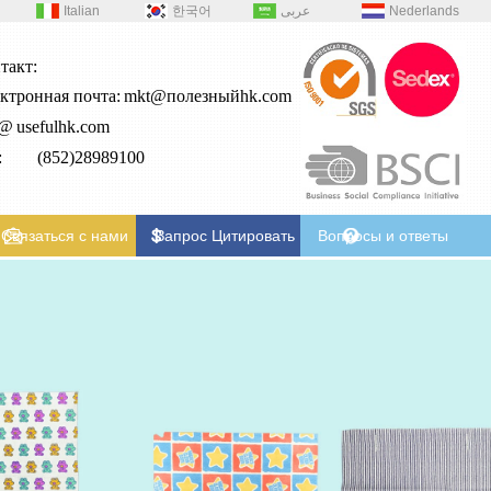
Italian
한국어
عربى
Nederlands
такт:
ктронная почта:
mkt@полезныйhk.com
2@
usefulhk.com
л: (852)28989100
Связаться с нами
Запрос Цитировать
Вопросы и ответы