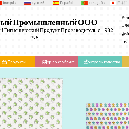
français
русский
Español
português
日本語
Кон
ный
Промышленный
ООО
Эле
ый
Гигиенический
Продукт
Производитель с 1982
ge
года.
Те
Продукты
Тур по фабрике
Контроль качества