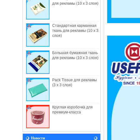
для рекламы (10 x 3 слоя)
Стандартная карманная
ткань для рекламы (10 x 3
слоя)
Большая бумажная ткань
О нас
для рекламы (10 x 3 слоя)
Полезные промышленные ограничения,
создан в 1982, — Гонконгский завод-
изготовитель,...
Pack Tissue для рекламы
НОВОСТИ
(3 x 3 слоя)
Давайте приедем к нам во время Baby
Fair 2018! Мы будем рады видеть вас
там! Выставка прод...
Видение
Круглая коробочка для
премиум-класса
В будущем полезно будет продолжать
разработку принципов и ценностей,
вытекающих ...
Полезный Facebook
Новости
Мы рады сообщить, что ПОЛЕЗНО на