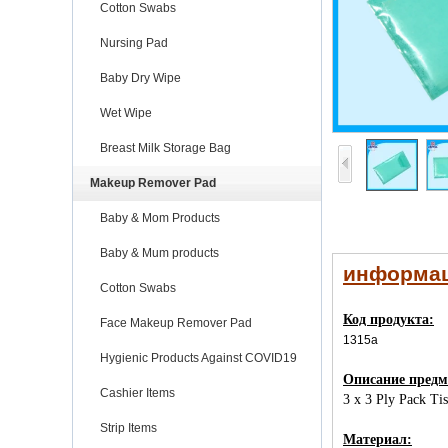
Cotton Swabs
Nursing Pad
Baby Dry Wipe
Wet Wipe
Breast Milk Storage Bag
Makeup Remover Pad
Baby & Mom Products
Baby & Mum products
информац
Cotton Swabs
Код продукта:
Face Makeup Remover Pad
1315a
Hygienic Products Against COVID19
Описание предм
Cashier Items
3 x 3 Ply Pack Ti
Strip Items
Материал: