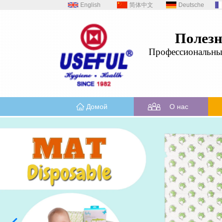
English
简体中文
Deutsche
Полез
Профессиональн
Домой
О нас