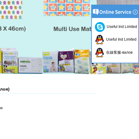
Useful Ind Limited
Useful Ind Limited
在線客服-валов
слоя)
ue