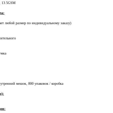
p, 13.5GSM
ла:
чает любой размер по индивидуальному заказу)
нительного
умка
нутренний мешок, 800 упаковок / коробка
м):
цов: