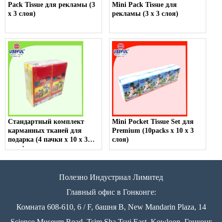
Pack Tissue для рекламы (3
Mini Pack Tissue для
x 3 слоя)
рекламы (3 x 3 слоя)
Стандартный комплект
Mini Pocket Tissue Set для
карманных тканей для
Premium (10packs x 10 x 3
подарка (4 пачки x 10 x 3
слоя)
слоя)
Полезно Индустриал Лимитед
Главный офис в Гонконге:
Комната 608-610, 6 / F, башня B, New Mandarin Plaza, 14
Science Museum Road, Tsim Sha Tsui East, Kowloon, Гонконг