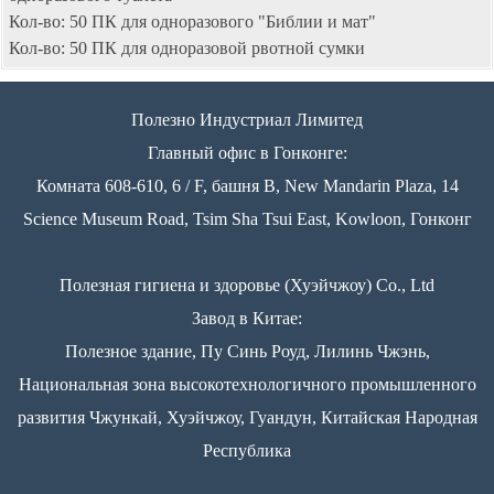
Кол-во: 50 ПК для одноразового "Библии и мат"
Кол-во: 50 ПК для одноразовой рвотной сумки
Полезно Индустриал Лимитед
Главный офис в Гонконге:
Комната 608-610, 6 / F, башня B, New Mandarin Plaza, 14
Science Museum Road, Tsim Sha Tsui East, Kowloon, Гонконг
Полезная гигиена и здоровье (Хуэйчжоу) Co., Ltd
Завод в Китае:
Полезное здание, Пу Синь Роуд, Лилинь Чжэнь,
Национальная зона высокотехнологичного промышленного
развития Чжункай, Хуэйчжоу, Гуандун, Китайская Народная
Республика