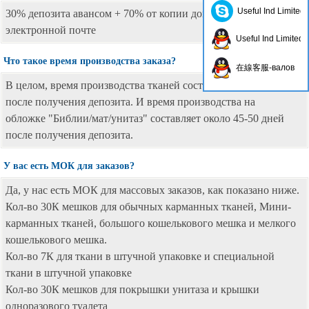
Useful Ind Limited
30% депозита авансом + 70% от копии документа отгрузки по
электронной почте
Useful Ind Limited
Что такое время производства заказа?
在線客服-валов
В целом, время производства тканей составляет около 30 дней
после получения депозита. И время производства на
обложке "Библии/мат/унитаз" составляет около 45-50 дней
после получения депозита.
У вас есть МОК для заказов?
Да, у нас есть МОК для массовых заказов, как показано ниже.
Кол-во 30К мешков для обычных карманных тканей, Мини-
карманных тканей, большого кошелькового мешка и мелкого
кошелькового мешка.
Кол-во 7К для ткани в штучной упаковке и специальной
ткани в штучной упаковке
Кол-во 30К мешков для покрышки унитаза и крышки
одноразового туалета