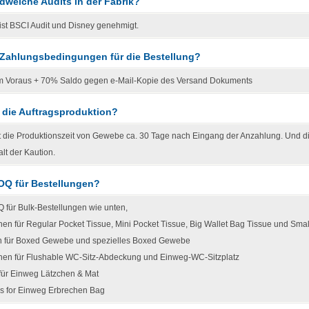
ndwelche Audits in der Fabrik?
 ist BSCI Audit und Disney genehmigt.
e Zahlungsbedingungen für die Bestellung?
 Voraus + 70% Saldo gegen e-Mail-Kopie des Versand Dokuments
t die Auftragsproduktion?
t die Produktionszeit von Gewebe ca. 30 Tage nach Eingang der Anzahlung. Und di
lt der Kaution.
OQ für Bestellungen?
 für Bulk-Bestellungen wie unten,
en für Regular Pocket Tissue, Mini Pocket Tissue, Big Wallet Bag Tissue und Smal
n für Boxed Gewebe und spezielles Boxed Gewebe
hen für Flushable WC-Sitz-Abdeckung und Einweg-WC-Sitzplatz
für Einweg Lätzchen & Mat
Cs for Einweg Erbrechen Bag