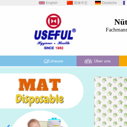
English
简体中文
Deutsche
Nüt
Fachman
Zuhause
Über uns