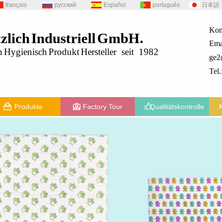
français
русский
Español
português
日本語
Kon
zlich
Industriell
GmbH.
Ema
n
Hygienisch
Produkt
Hersteller seit 1982
ge
Tel
Produkte
Factory Tour
Qualitätskontrolle