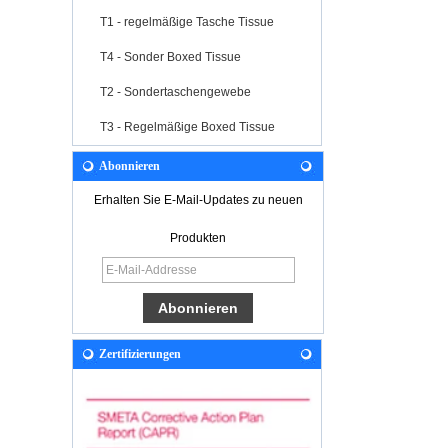
T1 - regelmäßige Tasche Tissue
T4 - Sonder Boxed Tissue
T2 - Sondertaschengewebe
T3 - Regelmäßige Boxed Tissue
Abonnieren
Erhalten Sie E-Mail-Updates zu neuen
Produkten
Zertifizierungen