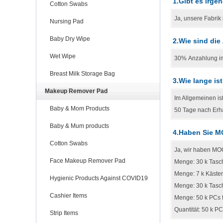
1.Gibt es irge
Cotton Swabs
Ja, unsere Fabrik
Nursing Pad
Baby Dry Wipe
2.Wie sind di
Wet Wipe
30% Anzahlung im
Breast Milk Storage Bag
3.Wie lange is
Makeup Remover Pad
Im Allgemeinen is
Baby & Mom Products
50 Tage nach Erha
Baby & Mum products
4.Haben Sie M
Cotton Swabs
Ja, wir haben MOQ
Face Makeup Remover Pad
Menge: 30 k Tasch
Menge: 7 k Käste
Hygienic Products Against COVID19
Menge: 30 k Tasc
Cashier Items
Menge: 50 k PCs 
Quantität: 50 k P
Strip Items