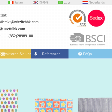
Italian
한국어
عربى
Nederlands
takt:
il:
mkt@nützlichhk.com
2@
usefulhk.com
.: (852)28989100
Kontaktieren Sie uns
Referenzen
FAQs