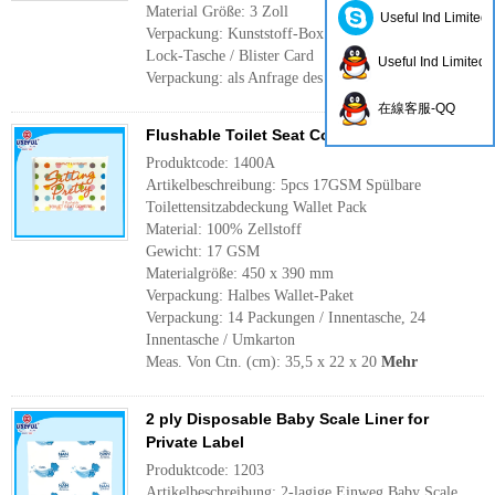
Material Größe: 3 Zoll
Useful Ind Limited
Verpackung: Kunststoff-Box / Kunststoffrohr / Zip-
Lock-Tasche / Blister Card
Useful Ind Limited
Verpackung: als Anfrage des Kunden
Mehr
在線客服-QQ
Flushable Toilet Seat Cover for Private Label
Produktcode: 1400A
Artikelbeschreibung: 5pcs 17GSM Spülbare
Toilettensitzabdeckung Wallet Pack
Material: 100% Zellstoff
Gewicht: 17 GSM
Materialgröße: 450 x 390 mm
Verpackung: Halbes Wallet-Paket
Verpackung: 14 Packungen / Innentasche, 24
Innentasche / Umkarton
Meas. Von Ctn. (cm): 35,5 x 22 x 20
Mehr
2 ply Disposable Baby Scale Liner for
Private Label
Produktcode: 1203
Artikelbeschreibung: 2-lagige Einweg Baby Scale