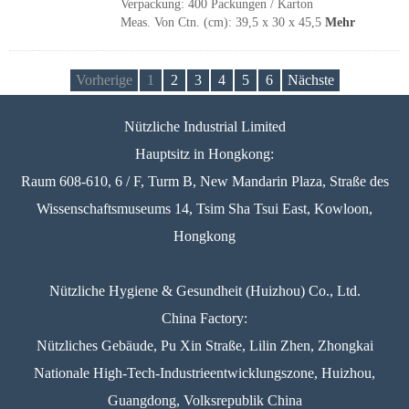
Verpackung: 400 Packungen / Karton
Meas. Von Ctn. (cm): 39,5 x 30 x 45,5
Mehr
Vorherige
1
2
3
4
5
6
Nächste
Nützliche Industrial Limited
Hauptsitz in Hongkong:
Raum 608-610, 6 / F, Turm B, New Mandarin Plaza, Straße des
Wissenschaftsmuseums 14, Tsim Sha Tsui East, Kowloon,
Hongkong
Nützliche Hygiene & Gesundheit (Huizhou) Co., Ltd.
China Factory:
Nützliches Gebäude, Pu Xin Straße, Lilin Zhen, Zhongkai
Nationale High-Tech-Industrieentwicklungszone, Huizhou,
Guangdong, Volksrepublik China