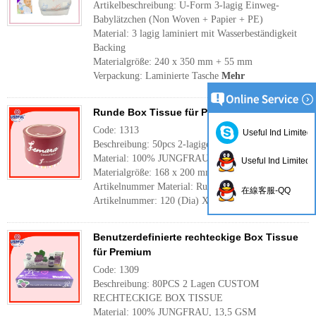
Artikelbeschreibung: U-Form 3-lagig Einweg-
Babylätzchen (Non Woven + Papier + PE)
Material: 3 lagig laminiert mit Wasserbeständigkeit
Backing
Materialgröße: 240 x 350 mm + 55 mm
Verpackung: Laminierte Tasche
Mehr
Runde Box Tissue für Premium
Code: 1313
Useful Ind Limited
Beschreibung: 50pcs 2-lagige Runde Box Tissue
Material: 100% JUNGFRAU, 13,5 GSM
Useful Ind Limited
Materialgröße: 168 x 200 mm
Artikelnummer Material: Runde Form Box
在線客服-QQ
Artikelnummer: 120 (Dia) X 90MM
Mehr
Benutzerdefinierte rechteckige Box Tissue
für Premium
Code: 1309
Beschreibung: 80PCS 2 Lagen CUSTOM
RECHTECKIGE BOX TISSUE
Material: 100% JUNGFRAU, 13,5 GSM