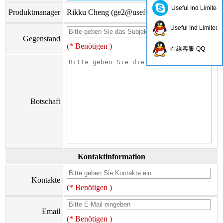
Useful Ind Limited
Produktmanager
Rikku Cheng (
ge2@usefulhk.com
)
Useful Ind Limited
Gegenstand
(* Benötigen )
在線客服-QQ
Botschaft
Kontaktinformation
Kontakte
(* Benötigen )
Email
(* Benötigen )