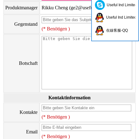
Useful Ind Limited
Produktmanager
Rikku Cheng (
ge2@usefulhk.com
)
Useful Ind Limited
Gegenstand
(* Benötigen )
在線客服-QQ
Botschaft
Kontaktinformation
Kontakte
(* Benötigen )
Email
(* Benötigen )