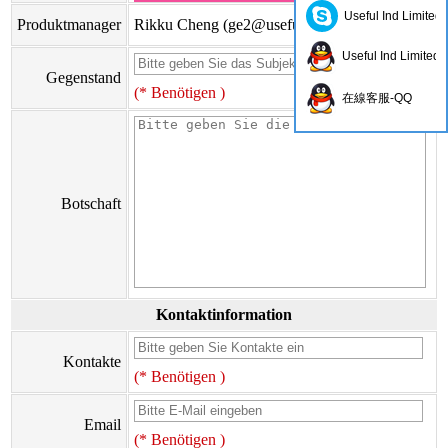
Useful Ind Limited
Produktmanager
Rikku Cheng (
ge2@usefulhk.com
)
Useful Ind Limited
Gegenstand
(* Benötigen )
在線客服-QQ
Botschaft
Kontaktinformation
Kontakte
(* Benötigen )
Email
(* Benötigen )