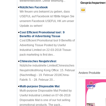
Nützliches Facebook
Gesprächspartner
Wir freuen uns bekannt zu geben, dass
USEFUL auf Facebook ist !!Bitte folgen Sie
unserem Facebook USEFUL HK um unser
Update zu sehen!
Cost Efficient Promotional tool : 9
Benefits of Advertising Tissue
Cost Efficient Promotional tool 9 Benefits of
Advertising Tissue Posted by Useful
Industrial Limited on 22-03-2018 Tissue-
pack marketing is first dev...
Chinesisches Neujahrsfest
Nützliche industrielle LimitedChinesisches
NeujahrsfestHong Kong Office: 15. Februar
(Nachmittag) - 19. Februar 2018China-
Andere Produkte
Fabrik: 5. - 28. Februar 20...
Multi-purpose Disposable Mat
Multi-purpose Disposable Mat Posted by
Useful Industrial Limited on 07-06-2018
Disposable Mat is one of our hot selling
promotional products. The pack...