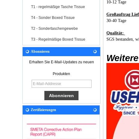
10-12 Tage
T1 - regelmäßige Tasche Tissue
Großauftrag Lie
T4 - Sonder Boxed Tissue
30-40 Tage
T2 - Sondertaschengewebe
Qualität:
SGS bestanden, wi
T3 - Regelmäßige Boxed Tissue
Abonnieren
Weitere
Erhalten Sie E-Mail-Updates zu neuen
Produkten
Zertifizierungen