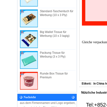
Standard-Taschentuch für
Werbung (10 x 3 Ply)
Big Wallet Tissue für
Über uns
Werbung (10 x 3 lagig)
Nützliche Industrial Limited, gegründet in
Gleiche verpackung
1982, ist ein in Hongkong ansässiger
Hersteller spezialisiert auf Einweg-
Hygiene-Produkte mit eigener Fa...
Packung Tissue für
Werbung (3 x 3 Ply)
NACHRICHTEN
Besuchen Sie uns während der Baby Fair
2018! Wir freuen uns auf Sie! Hone Kong-
Baby-Produkt-Messe 8.-11. Januar
Runde Box Tissue für
2018Stand: 3F-B11 Nützliche industri...
Premium
Etikett:
In China h
Unsere Vision
In Zukunft wird sich die Entwicklung
Nützliche Industr
entlang der Grundsätze und Werte, die sich
Nachricht
aus dem Firmennamen und Logo ergeben,
weiterentwickeln. Diese Widmung...
Tel:
+852