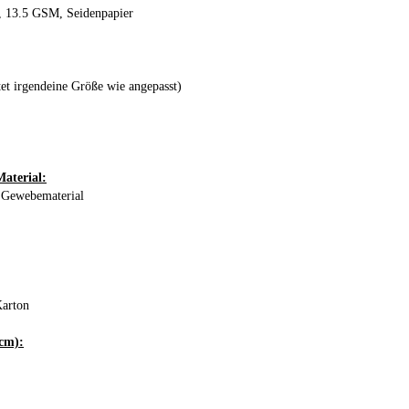
, 13.5 GSM, Seidenpapier
et irgendeine Größe wie angepasst)
aterial:
 Gewebematerial
Karton
cm):