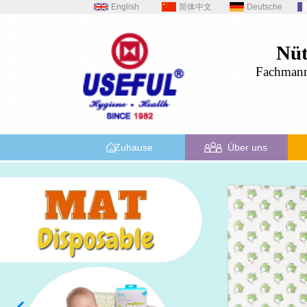
English
简体中文
Deutsche
Nüt
Fachman
Zuhause
Über uns