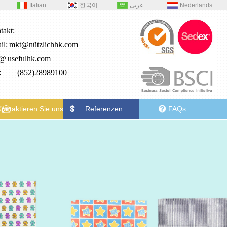
Italian
한국어
عربى
Nederlands
takt:
il:
mkt@nützlichhk.com
2@
usefulhk.com
.: (852)28989100
Kontaktieren Sie uns
Referenzen
FAQs