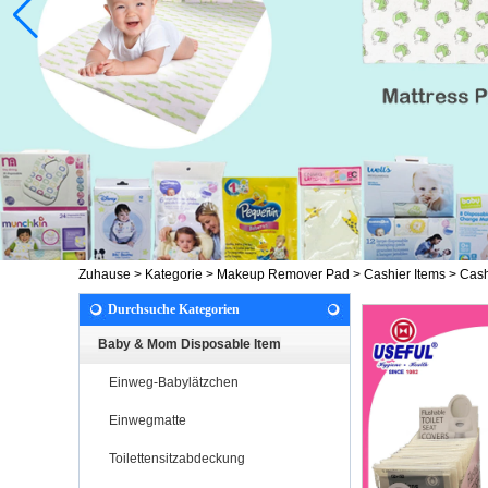
Zuhause
>
Kategorie
>
Makeup Remover Pad
>
Cashier Items
>
Cash
Durchsuche Kategorien
Baby & Mom Disposable Item
Einweg-Babylätzchen
Einwegmatte
Toilettensitzabdeckung