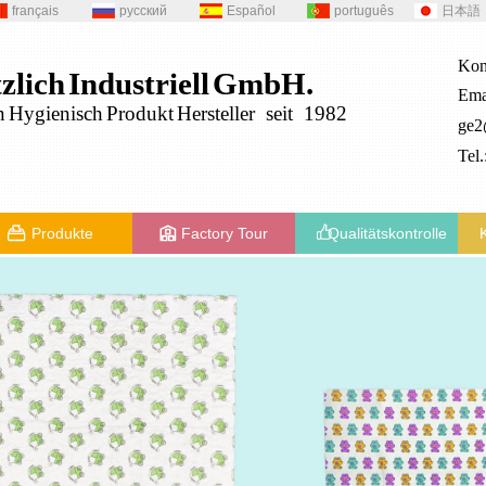
français
русский
Español
português
日本語
Kon
zlich
Industriell
GmbH.
Ema
n
Hygienisch
Produkt
Hersteller seit 1982
ge
Tel
Produkte
Factory Tour
Qualitätskontrolle