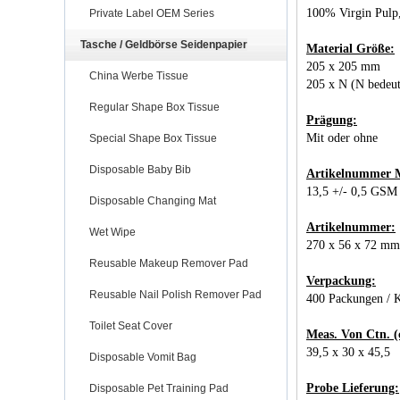
100% Virgin Pulp
Private Label OEM Series
Tasche / Geldbörse Seidenpapier
Material Größe:
205 x 205 mm
China Werbe Tissue
205 x N (N bedeut
Regular Shape Box Tissue
Prägung:
Mit oder ohne
Special Shape Box Tissue
Disposable Baby Bib
Artikelnummer M
13,5 +/- 0,5 GSM
Disposable Changing Mat
Artikelnummer:
Wet Wipe
270 x 56 x 72 mm
Reusable Makeup Remover Pad
Verpackung:
Reusable Nail Polish Remover Pad
400 Packungen / 
Toilet Seat Cover
Meas. Von Ctn. (
39,5 x 30 x 45,5
Disposable Vomit Bag
Probe Lieferung:
Disposable Pet Training Pad