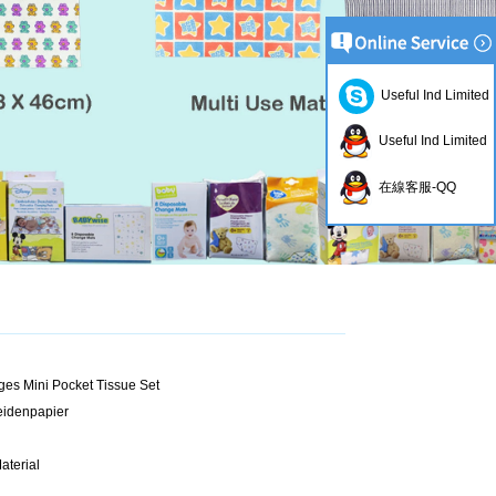
Useful Ind Limited
Useful Ind Limited
在線客服-QQ
ges Mini Pocket Tissue Set
eidenpapier
aterial