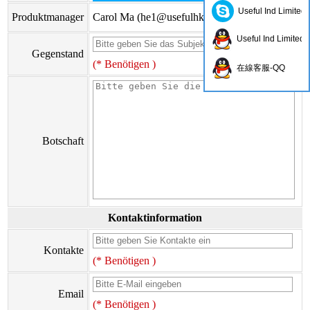
Useful Ind Limited
Produktmanager
Carol Ma (
he1@usefulhk.com
)
Useful Ind Limited
Gegenstand
(* Benötigen )
在線客服-QQ
Botschaft
Kontaktinformation
Kontakte
(* Benötigen )
Email
(* Benötigen )