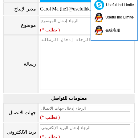
Useful Ind Limited
)
he1@usefulhk.com
Carol Ma (
مدير الإنتاج
Useful Ind Limited
موضوع
(* تطلب )
在線客服
رسالة
معلومات للتواصل
جهات الاتصال
(* تطلب )
بريد الالكتروني
(* تطلب )