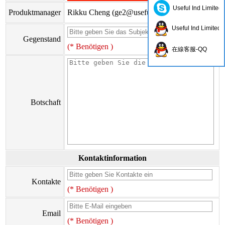
Useful Ind Limited
Produktmanager
Rikku Cheng (
ge2@usefulhk.com
)
Useful Ind Limited
Gegenstand
(* Benötigen )
在線客服-QQ
Botschaft
Kontaktinformation
Kontakte
(* Benötigen )
Email
(* Benötigen )