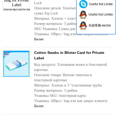
Lock
Useful Ind Limited
Описание деталя: Хлопчатобумажные мазки в
сумке Zip Lock
Useful Ind Limited
Материал: Хлопок + пластиковые трубы
Размер материала: 3 дюйма
在線客服-валов
SKU Упаковка: Сумка для замка
Упаковка: 100pcs / bag или как запрос клиента
Более
Cotton Swabs in Blister Card for Private
Label
Код продукта: Хлопковые мазки в блистерной
карточке
Описание товара: Ватные тампоны в
блистерной карточке
Материал: Хлопок и 3 "пластиковые трубы
Размер материала: 3 дюйма
Упаковка SKU: блистерная карта
Упаковка: 200pcs / bag или как запрос клиента
Более