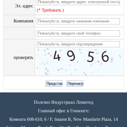
Эл. адрес
(* Требовать )
Компания
проверять
Полезно Индустриал Лимитед
Главный офис в Гонконге:
Комната 608-610, 6 / F, башня B, New Mandarin Plaza, 14