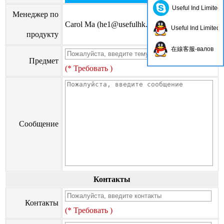
Useful Ind Limited
Менеджер по
Carol Ma (
he1@usefulhk.com
)
Useful Ind Limited
продукту
在線客服-валов
Предмет
(* Требовать )
Сообщение
Контакты
Контакты
(* Требовать )