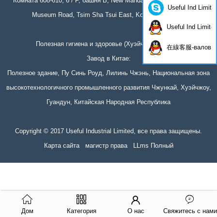
Комната 608-610, 6 / F, башня B, New Mandarin Plaza, 14 Science
Useful Ind Limite
Museum Road, Tsim Sha Tsui East, Kowloon, Гонконг
Useful Ind Limite
Полезная гигиена и здоровье (Хуэйчжоу) Co., Ltd
在線客服-валов
Завод в Китае:
Полезное здание, Пу Синь Роуд, Лилинь Чжэнь, Национальная зона
высокотехнологичного промышленного развития Чжункай, Хуэйчжоу,
Гуандун, Китайская Народная Республика
Copyright © 2017 Useful Industrial Limited, все права защищены.
Карта сайта
магистр права
LLms Полный
UA-111872692-1
Дом
Категория
О нас
Свяжитесь с нами