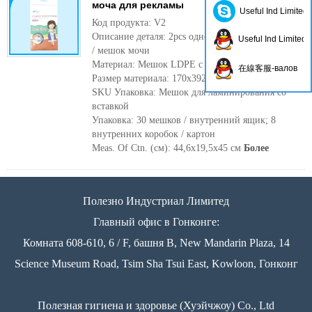
моча для рекламы
Useful Ind Limited
Код продукта: V2
Описание деталя: 2pcs одноразовая рвота
Useful Ind Limited
/ мешок мочи
Материал: Мешок LDPE с бумажной карточкой
在線客服-валов
Размер материала: 170x392cm
SKU Упаковка: Мешок для ламинирования со
вставкой
Упаковка: 30 мешков / внутренний ящик; 8
внутренних коробок / картон
Meas. Of Ctn. (см): 44,6x19,5x45 см
Более
Полезно Индустриал Лимитед
Главный офис в Гонконге:
Комната 608-610, 6 / F, башня B, New Mandarin Plaza, 14
Science Museum Road, Tsim Sha Tsui East, Kowloon, Гонконг
Полезная гигиена и здоровье (Хуэйчжоу) Co., Ltd