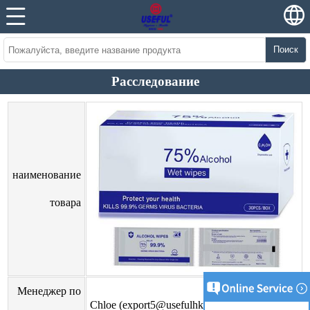
Поиск
Расследование
наименование
товара
Менеджер по
Chloe (
export5@usefulhk.com
)