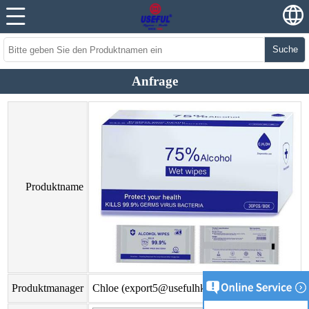
Suche
Anfrage
Produktname
Produktmanager
Chloe (
export5@usefulhk.com
)