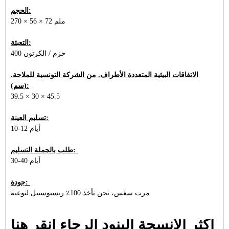
الحجم:
270 × 56 × 72 ملم
التعبئة:
400 حزم / الكرتون
الاتفاقات البيئية المتعددة الأطراف. من الشركة التونسية للملاحة.
(سم):
39.5 × 30 × 45.5
تسليم العينة:
10-12 أيام
طلب بالجملة التسليم:
30-40 أيام
جودة:
مرت سغس، نحن نأخذ 100٪ ريسبوسيبل لنوعية
أكثر الأنسجة البنود الرجاء انقر هنا