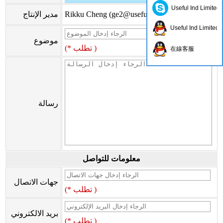
Useful Ind Limited
)
ge2@usefulhk.com
Rikku Cheng (
مدير الإنتاج
Useful Ind Limited
موضوع
(* تطلب )
在線客服
رسالة
معلومات للتواصل
جهات الاتصال
(* تطلب )
بريد الالكتروني
(* تطلب )