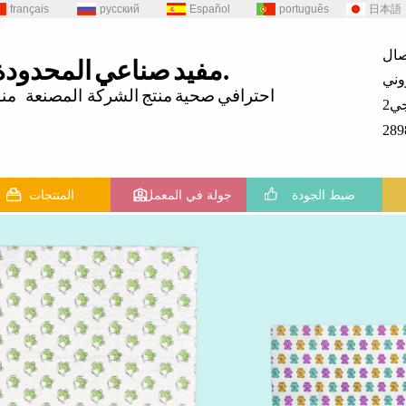
français
русский
Español
português
日本語
المحدودة.
مفيد
صناعي
احترافي
صحية
منتج
الشركة المصنعة منذ 82
ضبط الجودة
جولة في المعمل
المنتجات