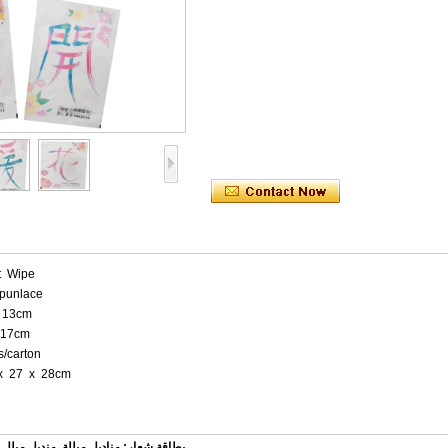
et Wipe
punlace
x 13cm
 17cm
s/carton
 x 27 x 28cm
بطاقة شعار:
مناديل مبللة
,
منديل مبلل
,