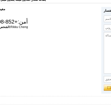
مفيد
فسار
أمن:
+852-2898-9100
Rikku Cheng
الشخص الذي يمكن الاتصال به: