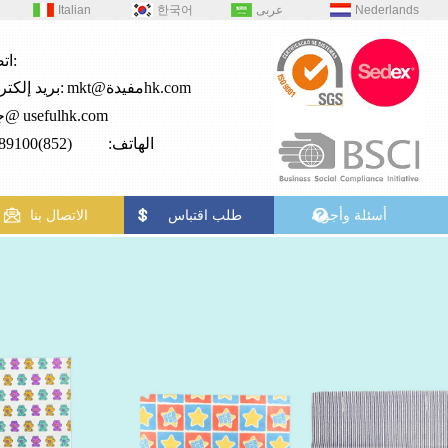
Nederlands
عربى
한국어
Italian
اتصال:
mkt@مفيدةhk.com
بريد إلكتروني:
usefulhk.com
جي2@
الهاتف: (852)28989100
أسئلة وأجوبة
طلب اقتباس
الاتصال بنا