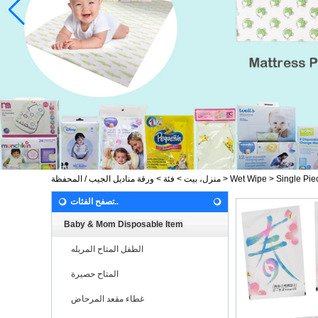
Single Pi
>
Wet Wipe
>
منزل، بيت
>
فئة
>
ورقة مناديل الجيب / المحفظة
تصفح الفئات..
Baby & Mom Disposable Item
الطفل المتاح المريله
المتاح حصيرة
غطاء مقعد المرحاض