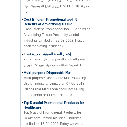
ا...
Cost Efficient Promotional tool : 9
Benefits of Advertising Tissue
Cost Efficient Promotional tool 9 Benefits of
Advertising Tissue Posted by Useful
Industrial Limited on 22-03-2018 Tissue-
pack marketing is first dev...
إشعار السنة الصينية الجديدة عطلة
مفيدة الصناعية المحدودةإشعار السنة الصينية
الجديدة عطلةمكتب هونغ كونغ: 15 فبراير (...
Multi-purpose Disposable Mat
Multi-purpose Disposable Mat Posted by
Useful Industrial Limited on 07-06-2018
Disposable Mat is one of our hot selling
promotional products. The pack...
Top 5 useful Promotional Products for
Healthcare
Top 5 useful Promotional Products for
Healthcare Posted by Useful Industrial
Limited on 16-04-2018 Today we would
like to recommend five useful promot...