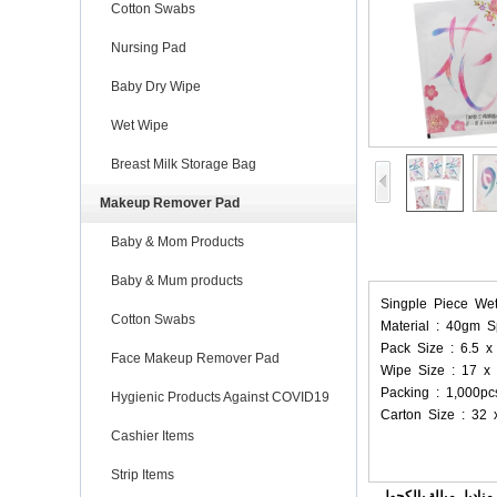
Cotton Swabs
Nursing Pad
Baby Dry Wipe
Wet Wipe
Breast Milk Storage Bag
Makeup Remover Pad
Baby & Mom Products
Baby & Mum products
Singple Piece W
Cotton Swabs
Material : 40gm S
Pack Size : 6.5 
Face Makeup Remover Pad
Wipe Size : 17 x
Packing : 1,000pc
Hygienic Products Against COVID19
Carton Size : 32
Cashier Items
Strip Items
مناديل مبللة بالكحول