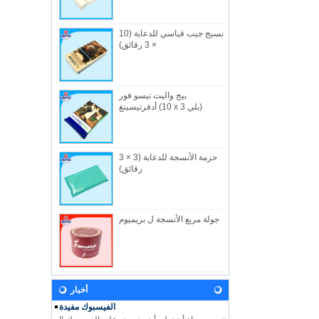
نسيج جيب قياسي للدعاية (10
× 3 رقائق)
بيج واليت تيسو فور
من نحن
أدفرتيسينغ (10 x 3 بلي)
الصناعية المفيدة المحدودة ، تاسست في 1982 ،
هي شركه مصنعه في هونج كونج متخصصة في
المن...
حزمة الأنسجة للدعاية (3 × 3
أخبار
رقائق)
دعونا تأتي وزيارتنا خلال معرض الطفل 2018!
ونحن نتطلع إلى رؤيتكم هناك! هون هونغ الطفل
...
جولة مربع الأنسجة ل بريميوم
رؤيتنا
وفي المستقبل ، ستستمر الفائدة في تطوير
المبادئ والقيم المستمدة من اسم الشركة
وشعا...
أخبار
الفيسبوك مفيدة
نحن سعداء أن نعلن أن مفيد هو على الفيسبوك !!
يرجى اتباع الفيسبوك لدينا USEFUL HK لمعرفة