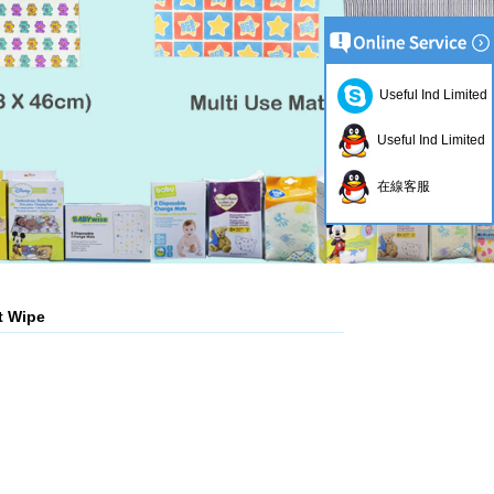
Useful Ind Limited
Useful Ind Limited
在線客服
t Wipe