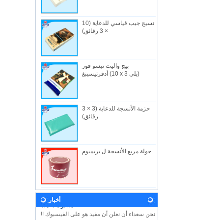
نسيج جيب قياسي للدعاية (10
× 3 رقائق)
بيج واليت تيسو فور
من نحن
أدفرتيسينغ (10 x 3 بلي)
الصناعية المفيدة المحدودة ، تاسست في 1982 ،
هي شركه مصنعه في هونج كونج متخصصة في
المن...
حزمة الأنسجة للدعاية (3 × 3
أخبار
رقائق)
دعونا تأتي وزيارتنا خلال معرض الطفل 2018!
ونحن نتطلع إلى رؤيتكم هناك! هون هونغ الطفل
...
جولة مربع الأنسجة ل بريميوم
رؤيتنا
وفي المستقبل ، ستستمر الفائدة في تطوير
المبادئ والقيم المستمدة من اسم الشركة
وشعا...
الفيسبوك مفيدة
أخبار
نحن سعداء أن نعلن أن مفيد هو على الفيسبوك !!
يرجى اتباع الفيسبوك لدينا USEFUL HK لمعرفة