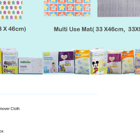
emover Cloth
ox