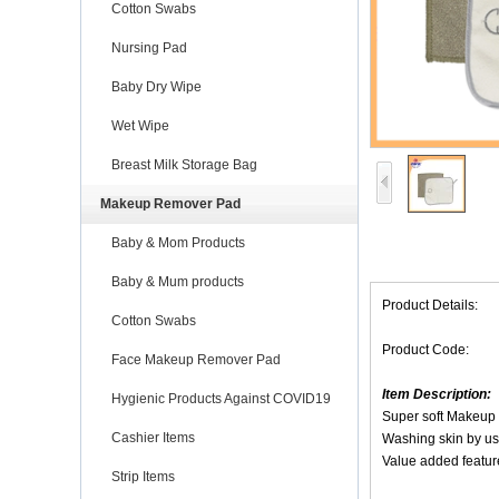
Cotton Swabs
Nursing Pad
Baby Dry Wipe
Wet Wipe
Breast Milk Storage Bag
Makeup Remover Pad
Baby & Mom Products
Baby & Mum products
Product Details:
Cotton Swabs
Product Code:
Face Makeup Remover Pad
Item Description:
Hygienic Products Against COVID19
Super soft Makeup
Cashier Items
Washing skin by us
Value added feature
Strip Items