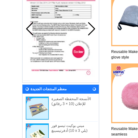
Reusable Make
glove style
معظم المنتجات الجديدة
الأنسجة المحفظة الصغيرة
للإعلان (10 × 3 رقائق)
ميني بوكيت تيسو فور
Reusable Make
أدفرتيسينغ (10 x 3 بلي)
seamless