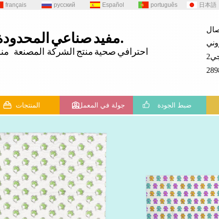
français
русский
Español
português
日本語
المحدودة.
مفيد
صناعي
احترافي
صحية
منتج
الشركة المصنعة منذ 82
ضبط الجودة
جولة في المعمل
المنتجات