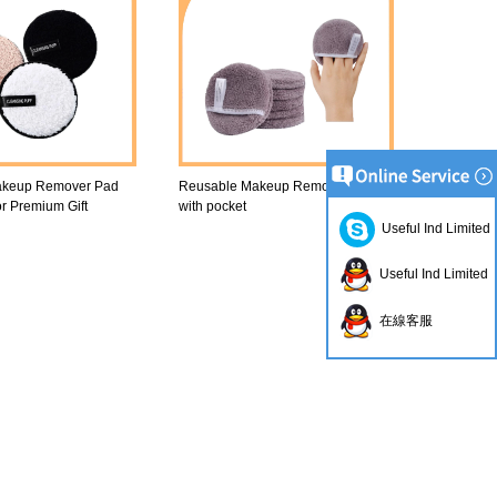
akeup Remover Pad
Reusable Makeup Remover Pad-
or Premium Gift
with pocket
Useful Ind Limited
Useful Ind Limited
在線客服