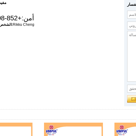
مفيد
فسار
أمن:
+852-2898-9100
Rikku Cheng
الشخص الذي يمكن الاتصال به: