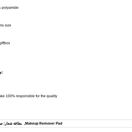
% polyamide
ms size
giftbox
y:
ke 100% responsible for the quality
Makeup Remover Pad
,
بطاقة شعار:
صن