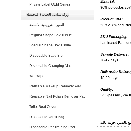
Material:
Private Label OEM Series
80% polyester, 20
ورقة مناديل الجيب / المحفظة
Product Size:
الصين الترويجية الأنسجة
23 x 21cm or custo
Regular Shape Box Tissue
SKU Packaging:
Laminated Bag; or 
Special Shape Box Tissue
Sample Delivery:
Disposable Baby Bib
10-12 days
Disposable Changing Mat
Bulk order Deliver
Wet Wipe
45-50 days
Reusable Makeup Remover Pad
Quality:
SGS passed , We ta
Reusable Nail Polish Remover Pad
Toilet Seat Cover
Disposable Vomit Bag
ع بالصين
,
جودة عالية
Disposable Pet Training Pad