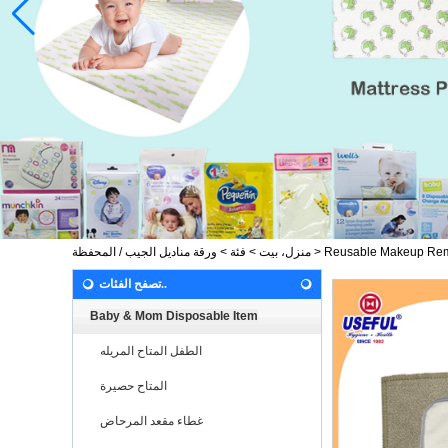
Reusable Makeup Re
>
منزل، بيت
>
فئة
>
ورقة مناديل الجيب / المحفظة
تصفح الفئات..
Baby & Mom Disposable Item
الطفل المتاح المريله
المتاح حصيرة
غطاء مقعد المرحاض