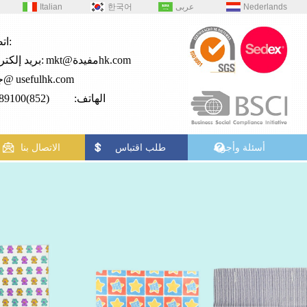
Nederlands
عربى
한국어
Italian
اتصال:
mkt@مفيدةhk.com
بريد إلكتروني:
usefulhk.com
جي2@
الهاتف: (852)28989100
أسئلة وأجوبة
طلب اقتباس
الاتصال بنا