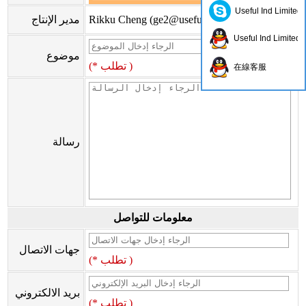
Useful Ind Limited
)
ge2@usefulhk.com
Rikku Cheng (
مدير الإنتاج
Useful Ind Limited
موضوع
(* تطلب )
在線客服
رسالة
معلومات للتواصل
جهات الاتصال
(* تطلب )
بريد الالكتروني
(* تطلب )