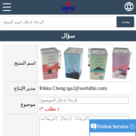
يبحث
سؤال
اسم المنتج
)
ge2@usefulhk.com
Rikku Cheng (
مدير الإنتاج
موضوع
(* تطلب )