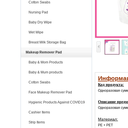
Cotton Swabs
Nursing Pad
Baby Dry Wipe
Wet Wipe
Breast Milk Storage Bag
Makeup Remover Pad
Baby & Mom Products
Baby & Mum products
Информац
Cotton Swabs
Код продукта:
Одноразовая сумк
Face Makeup Remover Pad
Описание предм
Hygienic Products Against COVID19
Одноразовая сумк
Cashier Items
Материал:
Strip Items
PE + PET