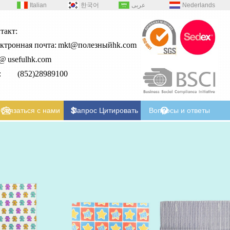
Italian
한국어
عربى
Nederlands
такт:
ктронная почта:
mkt@полезныйhk.com
2@
usefulhk.com
л: (852)28989100
Связаться с нами
Запрос Цитировать
Вопросы и ответы