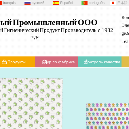
français
русский
Español
português
日本語
Кон
ный
Промышленный
ООО
Эле
ый
Гигиенический
Продукт
Производитель с 1982
ge
года.
Те
Продукты
Тур по фабрике
Контроль качества