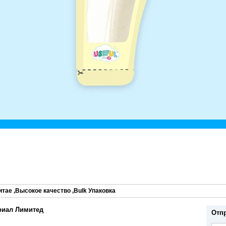
итае
,
Высокое качество
,
Bulk Упаковка
риал Лимитед
Отп