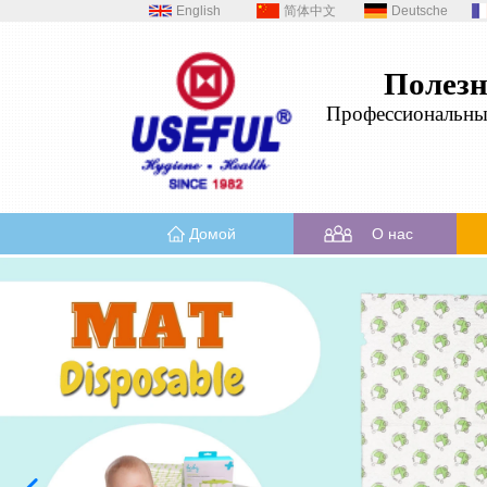
English
简体中文
Deutsche
Полез
Профессиональн
Домой
О нас