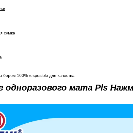
ла:
я сумка
а
:
 берем 100% resposible для качества
 одноразового мата Pls Наж