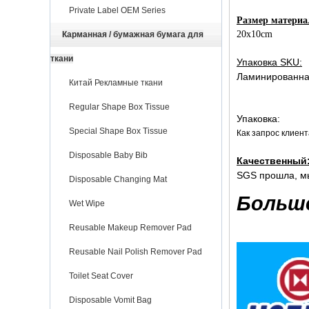
Private Label OEM Series
Размер материа
20x10cm
Карманная / бумажная бумага для
ткани
Упаковка SKU:
Ламинированна
Китай Рекламные ткани
Regular Shape Box Tissue
Упаковка:
Special Shape Box Tissue
Как запрос клиент
Disposable Baby Bib
Качественный
SGS прошла, мы
Disposable Changing Mat
Больше
Wet Wipe
Reusable Makeup Remover Pad
Reusable Nail Polish Remover Pad
Toilet Seat Cover
Disposable Vomit Bag