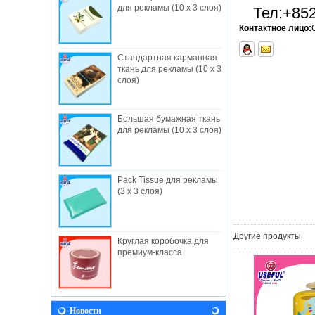
для рекламы (10 x 3 слоя)
Тел:
+852
Контактное лицо:
Стандартная карманная
ткань для рекламы (10 x 3
слоя)
Большая бумажная ткань
О нас
для рекламы (10 x 3 слоя)
Полезные промышленные ограничения,
создан в 1982, — Гонконгский завод-
изготовитель,...
НОВОСТИ
Pack Tissue для рекламы
(3 x 3 слоя)
Давайте приедем к нам во время Baby
Fair 2018! Мы будем рады видеть вас
там! Выставка прод...
Другие продукты
Видение
Круглая коробочка для
премиум-класса
В будущем полезно будет продолжать
разработку принципов и ценностей,
вытекающих ...
Полезный Facebook
Новости
Мы рады сообщить, что ПОЛЕЗНО на