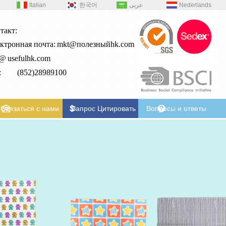
Italian
한국어
عربى
Nederlands
такт:
ктронная почта:
mkt@полезныйhk.com
2@
usefulhk.com
л: (852)28989100
Связаться с нами
Запрос Цитировать
Вопросы и ответы