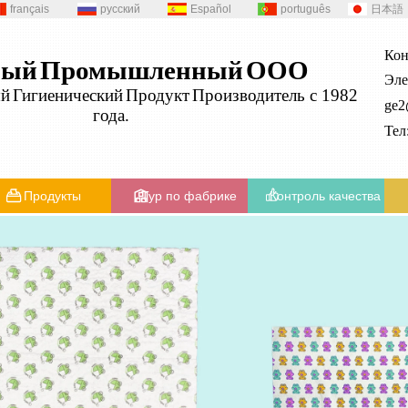
français
русский
Español
português
日本語
Кон
ный
Промышленный
ООО
Эле
ый
Гигиенический
Продукт
Производитель с 1982
ge
года.
Те
Продукты
Тур по фабрике
Контроль качества