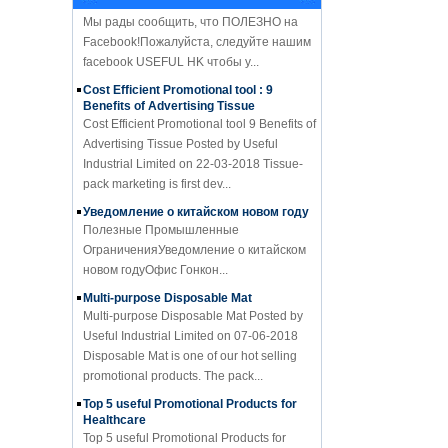
Мы рады сообщить, что ПОЛЕЗНО на
Facebook!Пожалуйста, следуйте нашим
facebook USEFUL HK чтобы у...
Cost Efficient Promotional tool : 9
Benefits of Advertising Tissue
Cost Efficient Promotional tool 9 Benefits of
Advertising Tissue Posted by Useful
Industrial Limited on 22-03-2018 Tissue-
pack marketing is first dev...
Уведомление о китайском новом году
Полезные Промышленные
ОграниченияУведомление о китайском
новом годуОфис Гонкон...
Multi-purpose Disposable Mat
Multi-purpose Disposable Mat Posted by
Useful Industrial Limited on 07-06-2018
Disposable Mat is one of our hot selling
promotional products. The pack...
Top 5 useful Promotional Products for
Healthcare
Top 5 useful Promotional Products for
Healthcare Posted by Useful Industrial