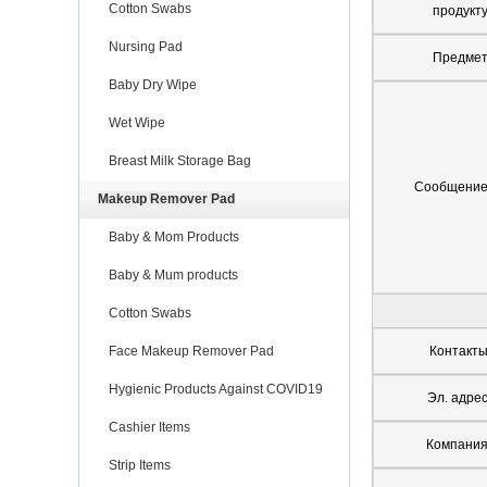
Cotton Swabs
продукт
Nursing Pad
Предме
Baby Dry Wipe
Wet Wipe
Breast Milk Storage Bag
Сообщени
Makeup Remover Pad
Baby & Mom Products
Baby & Mum products
Cotton Swabs
Face Makeup Remover Pad
Контакт
Hygienic Products Against COVID19
Эл. адре
Cashier Items
Компани
Strip Items