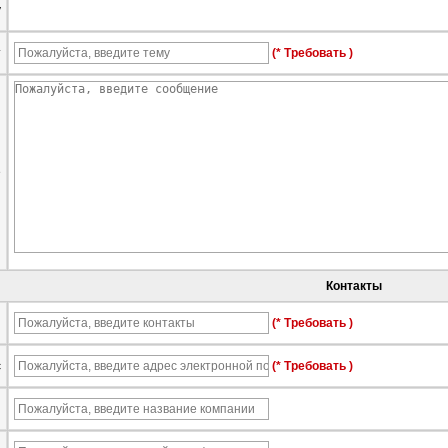
у
т
(* Требовать )
е
Контакты
ы
(* Требовать )
с
(* Требовать )
я