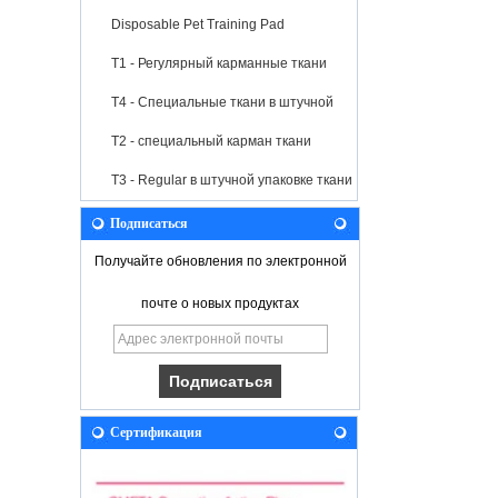
Disposable Pet Training Pad
T1 - Регулярный карманные ткани
T4 - Специальные ткани в штучной
упаковке
T2 - специальный карман ткани
T3 - Regular в штучной упаковке ткани
Подписаться
Получайте обновления по электронной
почте о новых продуктах
Сертификация