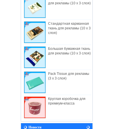
для рекламы (10 x 3 слоя)
Стандартная карманная
ткань для рекламы (10 x 3
слоя)
Большая бумажная ткань
О нас
для рекламы (10 x 3 слоя)
Полезные промышленные ограничения,
создан в 1982, — Гонконгский завод-
изготовитель,...
Pack Tissue для рекламы
НОВОСТИ
(3 x 3 слоя)
Давайте приедем к нам во время Baby
Fair 2018! Мы будем рады видеть вас
там! Выставка прод...
Круглая коробочка для
Видение
премиум-класса
В будущем полезно будет продолжать
разработку принципов и ценностей,
вытекающих ...
Полезный Facebook
Новости