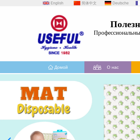
English
简体中文
Deutsche
Полез
Профессиональн
Домой
О нас