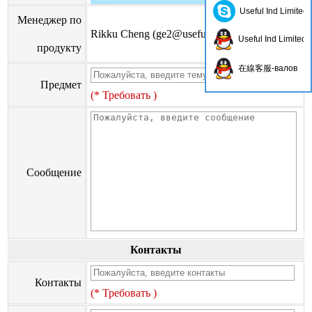
Useful Ind Limited
Менеджер по
Rikku Cheng (
ge2@usefulhk.com
)
Useful Ind Limited
продукту
在線客服-валов
Предмет
(* Требовать )
Сообщение
Контакты
Контакты
(* Требовать )