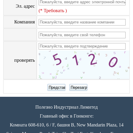
Эл. адрес
(* Требовать )
Компания
проверять
Полезно Индустриал Лимитед
Главный офис в Гонконге:
Комната 608-610, 6 / F, башня B, New Mandarin Plaza, 14