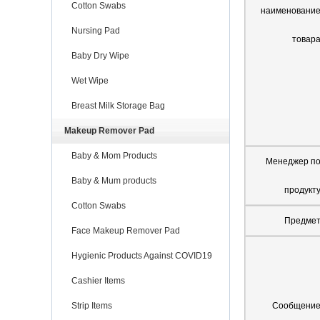
Cotton Swabs
наименовани
Nursing Pad
товар
Baby Dry Wipe
Wet Wipe
Breast Milk Storage Bag
Makeup Remover Pad
Baby & Mom Products
Менеджер п
Baby & Mum products
продукт
Cotton Swabs
Предме
Face Makeup Remover Pad
Hygienic Products Against COVID19
Cashier Items
Strip Items
Сообщени