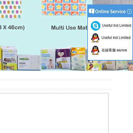
Useful Ind Limited
Useful Ind Limited
在線客服-валов