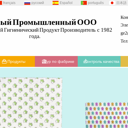
français
русский
Español
português
日本語
Кон
ный
Промышленный
ООО
Эле
ый
Гигиенический
Продукт
Производитель с 1982
ge
года.
Те
Продукты
Тур по фабрике
Контроль качества