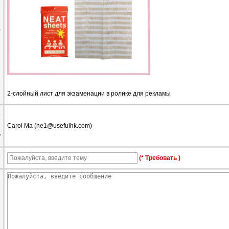
е
а
2-слойный лист для экзаменации в ролике для рекламы
о
Carol Ma (
he1@usefulhk.com
)
у
т
(* Требовать )
е