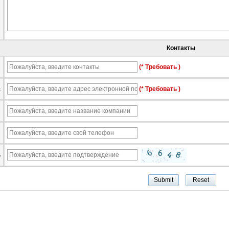
Контакты
ы
(* Требовать )
с
(* Требовать )
я
ь