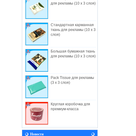
для рекламы (10 x 3 слоя)
Стандартная карманная
ткань для рекламы (10 x 3
слоя)
Большая бумажная ткань
О нас
для рекламы (10 x 3 слоя)
Полезные промышленные ограничения,
создан в 1982, — Гонконгский завод-
изготовитель,...
Pack Tissue для рекламы
НОВОСТИ
(3 x 3 слоя)
Давайте приедем к нам во время Baby
Fair 2018! Мы будем рады видеть вас
там! Выставка прод...
Видение
Круглая коробочка для
премиум-класса
В будущем полезно будет продолжать
разработку принципов и ценностей,
вытекающих ...
Полезный Facebook
Новости
Мы рады сообщить, что ПОЛЕЗНО на