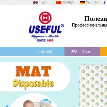
English
简体中文
Deutsche
Полез
Профессиональн
Домой
О нас