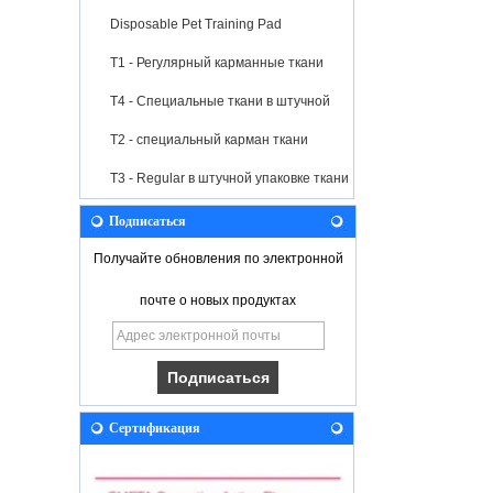
Disposable Pet Training Pad
T1 - Регулярный карманные ткани
T4 - Специальные ткани в штучной
упаковке
T2 - специальный карман ткани
T3 - Regular в штучной упаковке ткани
Подписаться
Получайте обновления по электронной
почте о новых продуктах
Сертификация