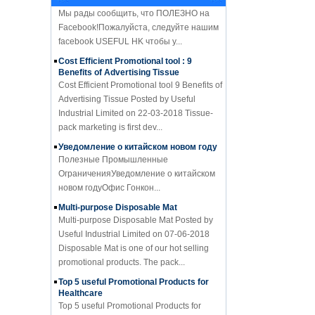
Facebook!Пожалуйста, следуйте нашим
facebook USEFUL HK чтобы у...
Cost Efficient Promotional tool : 9
Benefits of Advertising Tissue
Cost Efficient Promotional tool 9 Benefits of
Advertising Tissue Posted by Useful
Industrial Limited on 22-03-2018 Tissue-
pack marketing is first dev...
Уведомление о китайском новом году
Полезные Промышленные
ОграниченияУведомление о китайском
новом годуОфис Гонкон...
Multi-purpose Disposable Mat
Multi-purpose Disposable Mat Posted by
Useful Industrial Limited on 07-06-2018
Disposable Mat is one of our hot selling
promotional products. The pack...
Top 5 useful Promotional Products for
Healthcare
Top 5 useful Promotional Products for
Healthcare Posted by Useful Industrial