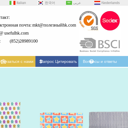
Italian
한국어
عربى
Nederlands
такт:
ктронная почта:
mkt@полезныйhk.com
2@
usefulhk.com
л: (852)28989100
Связаться с нами
Запрос Цитировать
Вопросы и ответы