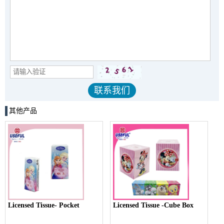
其他产品
Licensed Tissue- Pocket
Licensed Tissue -Cube Box