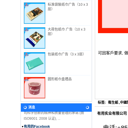
标准袋裝纸巾广告（10 x 3
层）
关于我们
大荷包纸巾 广告（10 x 3
萬益行工业有限公司 成立于 1982年, 总部设
层）
在香港, 工厂在中国惠州, 专生产一次性卫生
用品。 除了向内地市场销售外, 萬益行的产
品也远销世界各地...
可因客戶要求, 
包装纸巾广告（3 x 3层）
新闻
2018年婴儿展期间，我们来参观吧！ 我们期
待在这里见到你！ 香港婴儿用品展 2018年1
月8日至11日展位：3F-B11 万益行实业有限
圆形紙巾盒禮品
公司 香港会议展览中...
我们的愿景
在未来, 萬益行将继续沿着从公司名称和徽标
中获得的原则和价值进行开发。致力延續公
标签:
衛生紙
,
中國
司科学创新的精神和质量管理的承诺 (由
消息
ISO9001: 2008 认证), ...
有用实业有限公司
有用的Facebook
我们很高兴地宣布USEFUL在Facebook上！
电话:
+85