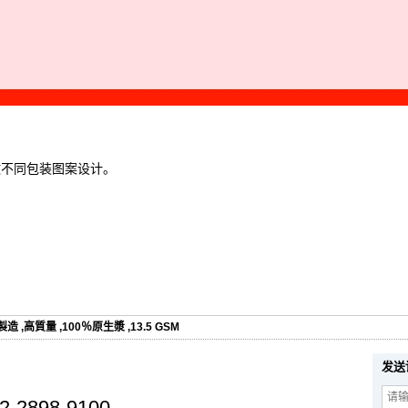
做不同包装图案设计。
製造
,
高質量
,
100％原生漿
,
13.5 GSM
发送
2-2898-9100