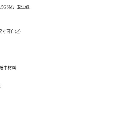
3.5GSM，卫生纸
表示尺寸可自定）
SM 紙巾材料
米