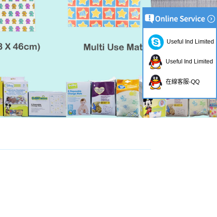
Useful Ind Limited
Useful Ind Limited
在線客服-QQ