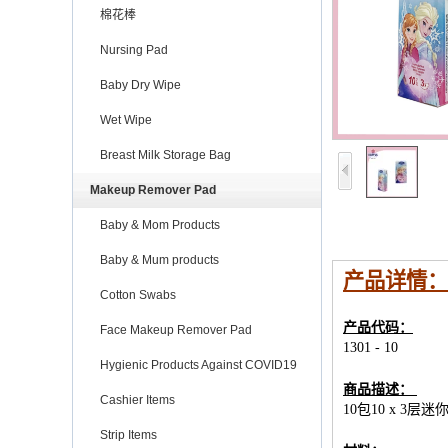
棉花棒
Nursing Pad
Baby Dry Wipe
Wet Wipe
Breast Milk Storage Bag
Makeup Remover Pad
Baby & Mom Products
Baby & Mum products
产品详情：
Cotton Swabs
产品代码：
Face Makeup Remover Pad
1301 - 10
Hygienic Products Against COVID19
商品描述：
Cashier Items
10包10 x 3
Strip Items