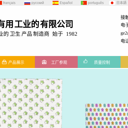
français
русский
Español
português
日本語
接
有用
工业的
有限公司
电
ge
业的
卫生
产品
制造商 始于 1982
电话
产品展示
工厂参观
质量控制