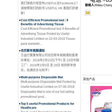
请按照我们的脸书 USEFUL HK 看我们的更
联络人:
Rikku Chen
新！
Cost Efficient Promotional tool : 9
Benefits of Advertising Tissue
Cost Efficient Promotional tool 9 Benefits of
Advertising Tissue Posted by Useful
Industrial Limited on 22-03-2018 Tissue-
pack marketin...
农历新年假期通知
万益行實業有限公司农历新年假期通知香港
办事处：2018年2月15日(下午) 至 19日中国
工厂：2018年2月5日 至 28日 祝你新年快
乐，充满欢乐与和平！
Multi-purpose Disposable Mat
Multi-purpose Disposable Mat Posted by
其他产品
Useful Industrial Limited on 07-06-2018
Disposable Mat is one of our hot selling
promotional prod...
Top 5 useful Promotional Products for
Healthcare
Top 5 useful Promotional Products for
Healthcare Posted by Useful Industrial