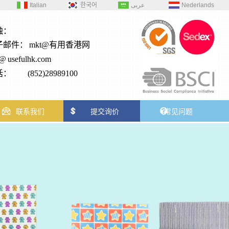
Italian
한국어
عربى
Nederlands
触：
子邮件：
mkt@有用香港网
2@
usefulhk.com
： (852)28989100
联系我们
提交询价
常见问题