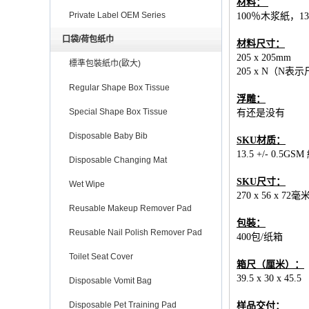
材料：
Private Label OEM Series
100％木浆紙，1
口袋/荷包纸巾
材料尺寸：
205 x 205mm
標準包裝紙巾(歐大)
205 x N（N
Regular Shape Box Tissue
浮雕：
Special Shape Box Tissue
有还是没有
Disposable Baby Bib
SKU材质：
13.5 +/- 0.5G
Disposable Changing Mat
SKU尺寸：
Wet Wipe
270 x 56 x 72毫
Reusable Makeup Remover Pad
包裝：
Reusable Nail Polish Remover Pad
400包/纸箱
Toilet Seat Cover
箱尺（厘米）：
39.5 x 30 x 45.5
Disposable Vomit Bag
Disposable Pet Training Pad
样品交付：