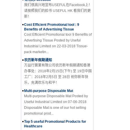
请按照我们的脸书 USEFUL HK 看我们的更
新！
Cost Efficient Promotional tool : 9
Benefits of Advertising Tissue
Cost Efficient Promotional tool 9 Benefits of
Advertising Tissue Posted by Useful
Industrial Limited on 22-03-2018 Tissue-
pack marketin...
农历新年假期通知
万益行實業有限公司农历新年假期通知香港
办事处：2018年2月15日(下午) 至 19日中国
工厂：2018年2月5日 至 28日 祝你新年快
乐，充满欢乐与和平！
Multi-purpose Disposable Mat
Multi-purpose Disposable Mat Posted by
Useful Industrial Limited on 07-06-2018
Disposable Mat is one of our hot selling
promotional prod...
Top 5 useful Promotional Products for
Healthcare
Top 5 useful Promotional Products for