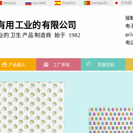
français
русский
Español
português
日本語
接
有用
工业的
有限公司
电
ge
业的
卫生
产品
制造商 始于 1982
电话
产品展示
工厂参观
质量控制