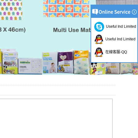
Useful Ind Limited
Useful Ind Limited
在線客服-QQ