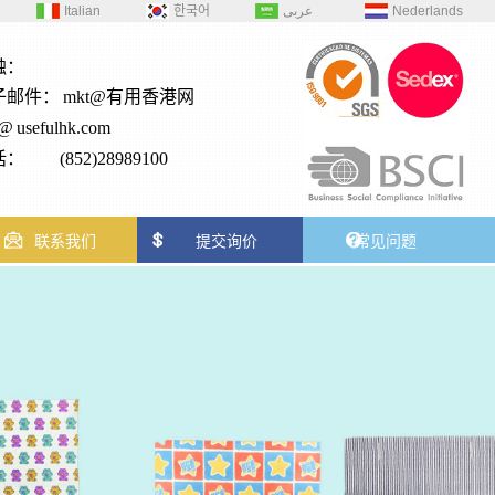
Italian
한국어
عربى
Nederlands
触：
子邮件：
mkt@有用香港网
2@
usefulhk.com
： (852)28989100
联系我们
提交询价
常见问题