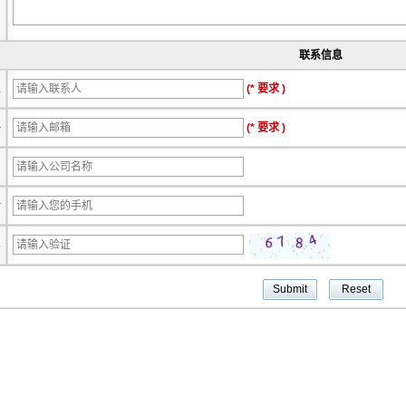
联系信息
人
(* 要求 )
件
(* 要求 )
司
话
实