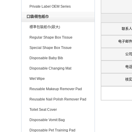
Private Label OEM Series
口袋/荷包纸巾
標準包裝紙巾(歐大)
联系
Regular Shape Box Tissue
电子邮
Special Shape Box Tissue
公
Disposable Baby Bib
电
Disposable Changing Mat
Wet Wipe
核
Reusable Makeup Remover Pad
Reusable Nail Polish Remover Pad
Toilet Seat Cover
Disposable Vomit Bag
Disposable Pet Training Pad