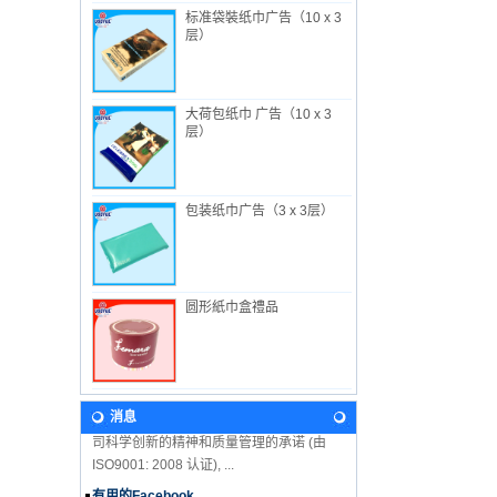
标准袋裝纸巾广告（10 x 3
层）
大荷包纸巾 广告（10 x 3
关于我们
层）
萬益行工业有限公司 成立于 1982年, 总部设
在香港, 工厂在中国惠州, 专生产一次性卫生
用品。 除了向内地市场销售外, 萬益行的产
品也远销世界各地...
包装纸巾广告（3 x 3层）
新闻
2018年婴儿展期间，我们来参观吧！ 我们期
待在这里见到你！ 香港婴儿用品展 2018年1
月8日至11日展位：3F-B11 万益行实业有限
圆形紙巾盒禮品
公司 香港会议展览中...
我们的愿景
在未来, 萬益行将继续沿着从公司名称和徽标
中获得的原则和价值进行开发。致力延續公
消息
司科学创新的精神和质量管理的承诺 (由
ISO9001: 2008 认证), ...
有用的Facebook
我们很高兴地宣布USEFUL在Facebook上！