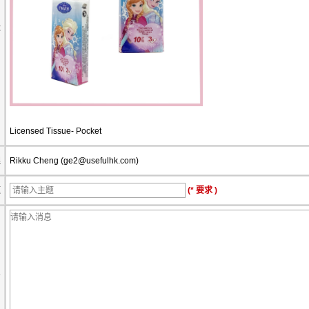
称
Licensed Tissue- Pocket
理
Rikku Cheng (
ge2@usefulhk.com
)
题
(* 要求 )
息