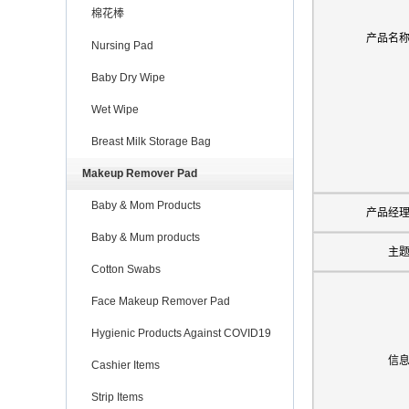
棉花棒
产品名
Nursing Pad
Baby Dry Wipe
Wet Wipe
Breast Milk Storage Bag
Makeup Remover Pad
Baby & Mom Products
产品经
Baby & Mum products
主
Cotton Swabs
Face Makeup Remover Pad
Hygienic Products Against COVID19
信
Cashier Items
Strip Items