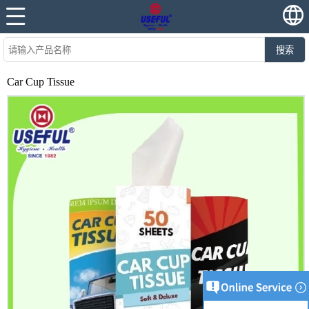
搜索
Car Cup Tissue