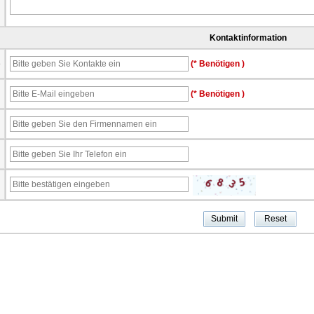
Kontaktinformation
e
(* Benötigen )
l
(* Benötigen )
n
n
n