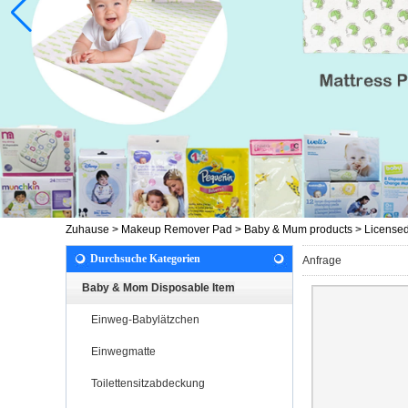
Zuhause
>
Makeup Remover Pad
>
Baby & Mum products
>
Licensed
Durchsuche Kategorien
Anfrage
Baby & Mom Disposable Item
Einweg-Babylätzchen
Einwegmatte
Toilettensitzabdeckung