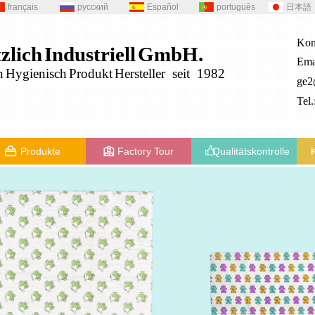
français
русский
Español
português
日本語
Kon
zlich
Industriell
GmbH.
Ema
n
Hygienisch
Produkt
Hersteller seit 1982
ge
Tel
Produkte
Factory Tour
Qualitätskontrolle