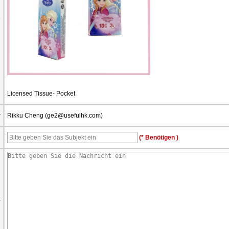
e
Licensed Tissue- Pocket
r
Rikku Cheng (
ge2@usefulhk.com
)
d
(* Benötigen )
t