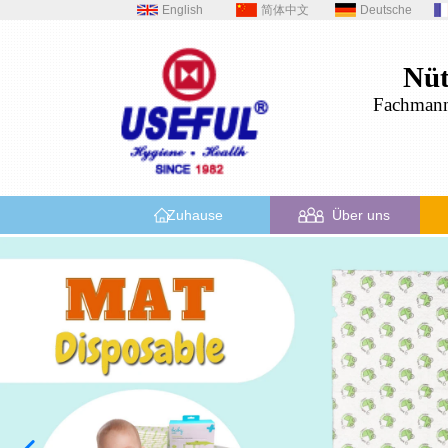
English
简体中文
Deutsche
Nüt
Fachman
Zuhause
Über uns