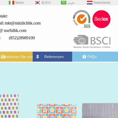
Italian
한국어
عربى
Nederlands
takt:
il:
mkt@nützlichhk.com
2@
usefulhk.com
.: (852)28989100
Kontaktieren Sie uns
Referenzen
FAQs