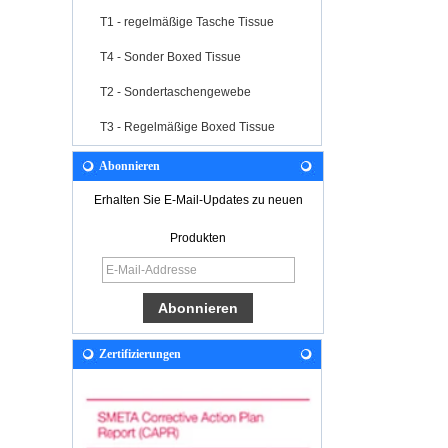
T1 - regelmäßige Tasche Tissue
T4 - Sonder Boxed Tissue
T2 - Sondertaschengewebe
T3 - Regelmäßige Boxed Tissue
Abonnieren
Erhalten Sie E-Mail-Updates zu neuen
Produkten
Zertifizierungen