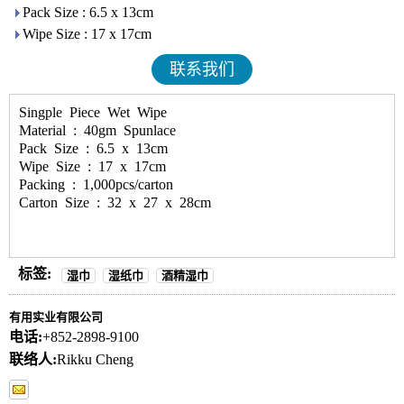
Pack Size : 6.5 x 13cm
Wipe Size : 17 x 17cm
联系我们
Singple Piece Wet Wipe
Material : 40gm Spunlace
Pack Size : 6.5 x 13cm
Wipe Size : 17 x 17cm
Packing : 1,000pcs/carton
Carton Size : 32 x 27 x 28cm
标签:
湿巾
湿纸巾
酒精湿巾
有用实业有限公司
电话:
+852-2898-9100
联络人:
Rikku Cheng