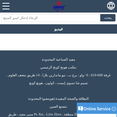
يبحث
فيديو
مفيد الصناعية المحدودة
مكتب هونج كونج الرئيسي:
غرفة 608-610 ، 6 / واو ، برج ب ، نيو ماندارين بلازا ، 14 طريق متحف العلوم ،
تسيم شا تسوي إيست ، كولون ، هونغ كونغ
النظافة والصحة المفيدة (هويتشو) المحدودة
مصنع الصين:
مبنى مفيد ، طريق Pu Xin ، Lilin Zhen ، منطقة Zhongkai الوطنية للتنمية