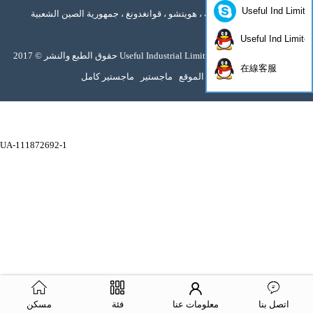
Useful Ind Limite
الصناعية عالية التقنية ، هويتشو ، قوانغدونغ ، جمهورية الصين الشعبية
Useful Ind Limite
حقوق الطبع والنشر © 2017 Useful Industrial Limited جميع الحقوق محفوظة
在線客服
خريطة الموقع
ماجستير
ماجستير كامل
UA-111872692-1
اتصل بنا
معلومات عنا
فئة
مسكن