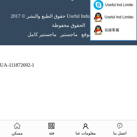
Useful Ind Limited
حقوق الطبع والنشر © 2017 Useful Industrial Limited جميع
Useful Ind Limited
الحقوق محفوظة
在線客服
خريطة الموقع
ماجستير
ماجستير كامل
UA-111872692-1
اتصل بنا
معلومات عنا
فئة
مسكن