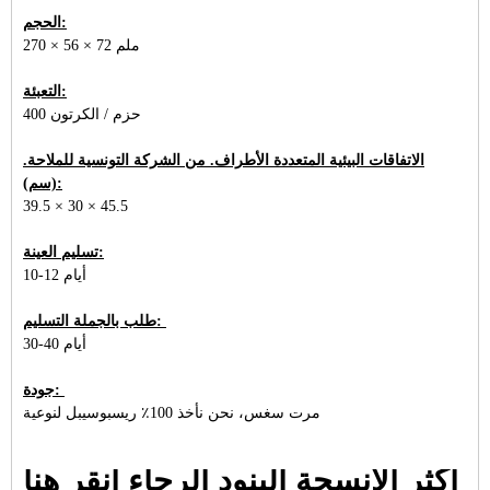
الحجم:
270 × 56 × 72 ملم
التعبئة:
400 حزم / الكرتون
الاتفاقات البيئية المتعددة الأطراف. من الشركة التونسية للملاحة.
(سم):
39.5 × 30 × 45.5
تسليم العينة:
10-12 أيام
طلب بالجملة التسليم:
30-40 أيام
جودة:
مرت سغس، نحن نأخذ 100٪ ريسبوسيبل لنوعية
أكثر الأنسجة البنود الرجاء انقر هنا