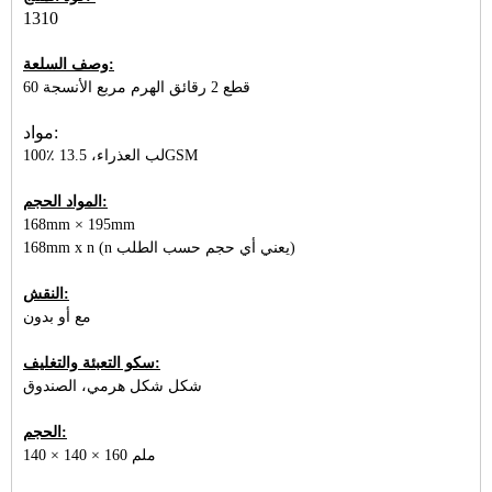
1310
وصف السلعة:
60 قطع 2 رقائق الهرم مربع الأنسجة
مواد:
100٪ لب العذراء، 13.5GSM
المواد الحجم:
168mm × 195mm
168mm x n (n يعني أي حجم حسب الطلب)
النقش:
مع أو بدون
سكو التعبئة والتغليف:
شكل شكل هرمي، الصندوق
الحجم:
140 × 140 × 160 ملم