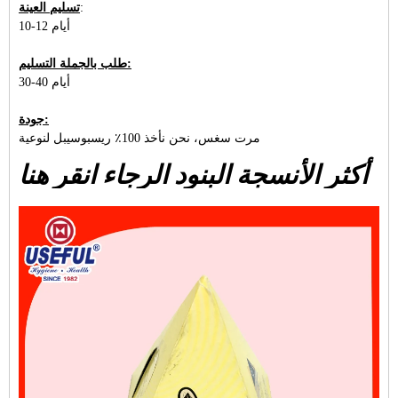
:
تسليم العينة
10-12 أيام
طلب بالجملة التسليم:
30-40 أيام
جودة:
مرت سغس، نحن نأخذ 100٪ ريسبوسيبل لنوعية
أكثر الأنسجة البنود الرجاء انقر هنا